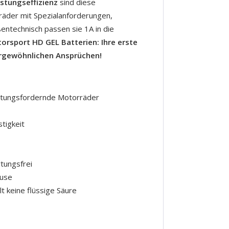
istungseffizienz
sind diese
räder mit Spezialanforderungen,
ntechnisch passen sie 1A in die
rsport HD GEL Batterien: Ihre erste
rgewöhnlichen Ansprüchen!
istungsfordernde Motorräder
tigkeit
rtungsfrei
use
lt keine flüssige Säure