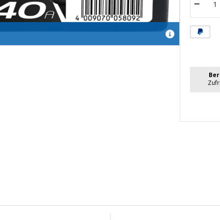
Menge
verrin
Ber
Zuf