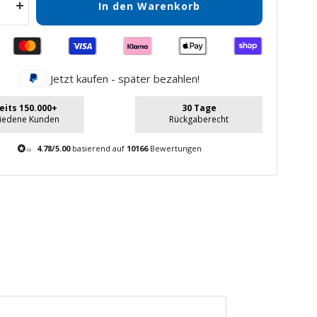
In den Warenkorb
Menge
gern
erhöhen
Jetzt kaufen - später bezahlen!
eits 150.000+
30 Tage
riedene Kunden
Rückgaberecht
4.78/5.00
basierend auf
10166
Bewertungen