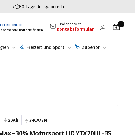
30 Tage Rückgaberecht
Kundenservice
TTERIEFINDER
Kontaktformular
zt passende Batterie finden
gien
Freizeit und Sport
Zubehör
20Ah
340A/EN
Max +30% Motorsport HD YTX20HL-BS