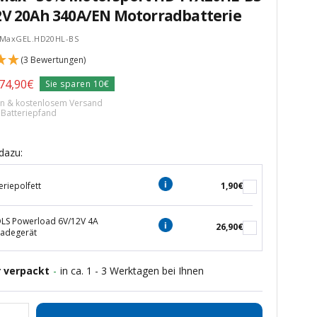
2V 20Ah 340A/EN Motorradbatterie
kMaxGEL.HD20HL-BS
(3 Bewertungen)
rer
Angebotspreis
74,90€
Sie sparen 10€
ern & kostenlosem Versand
€ Batteriepfand
dazu:
eriepolfett
1,90€
S Powerload 6V/12V 4A
26,90€
ladegerät
r verpackt
-
in ca. 1 - 3 Werktagen bei Ihnen