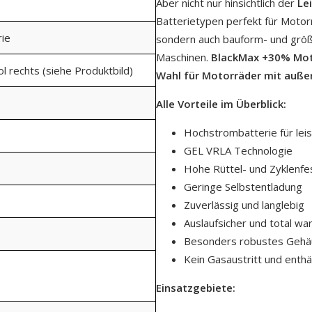
Aber nicht nur hinsichtlich der
Le
Batterietypen perfekt für Motor
rie
sondern auch bauform- und größe
Maschinen.
BlackMax +30% Moto
ol rechts (siehe Produktbild)
Wahl für Motorräder mit auße
Alle Vorteile im Überblick:
Hochstrombatterie für le
GEL VRLA Technologie
Hohe Rüttel- und Zyklenfes
Geringe Selbstentladung
Zuverlässig und langlebig
Auslaufsicher und total wa
Besonders robustes Gehä
Kein Gasaustritt und enthä
Einsatzgebiete: