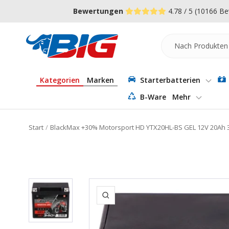
Direkt
↵
↵
↵
Zum Menü springen
Fußzeile springen
Barrierefreiheits-Widget öffnen
Bewertungen
4.78 / 5
(10166 Be
zum
Inhalt
Batterie-
Industrie-
Germany
Kategorien
Marken
Starterbatterien
B-Ware
Mehr
Start
BlackMax +30% Motorsport HD YTX20HL-BS GEL 12V 20Ah 
Zoom