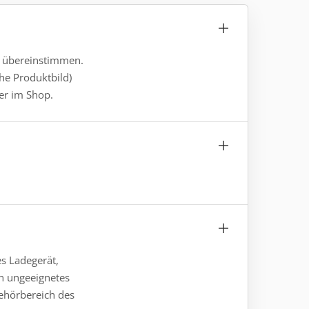
gs übereinstimmen.
he Produktbild)
der im Shop.
es Ladegerät,
in ungeeignetes
behörbereich des