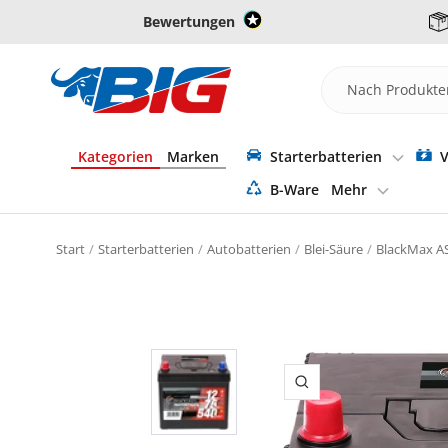
Direkt
Bewertungen
zum
Inhalt
Batterie-
Industrie-
Germany
Kategorien
Marken
Starterbatterien
V
B-Ware
Mehr
Start
Starterbatterien
Autobatterien
Blei-Säure
BlackMax AS
Zoom