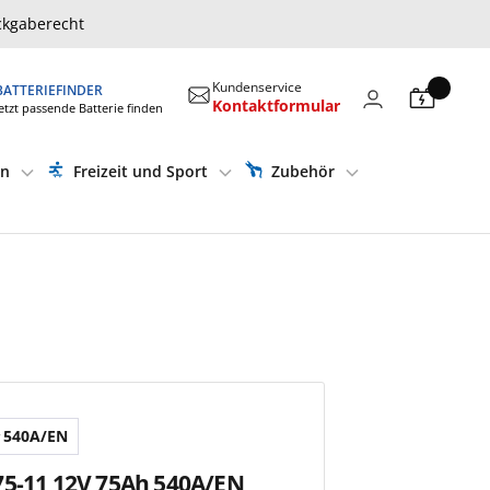
ckgaberecht
Kundenservice
BATTERIEFINDER
Kontaktformular
etzt passende Batterie finden
en
Freizeit und Sport
Zubehör
540A/EN
75-11 12V 75Ah 540A/EN