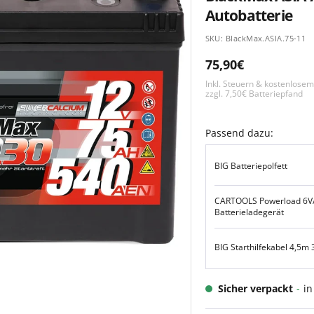
Autobatterie
SKU:
BlackMax.ASIA.75-11
Angebotspreis
75,90€
Inkl. Steuern & kostenlose
zzgl. 7,50€ Batteriepfand
Passend dazu:
BIG Batteriepolfett
CARTOOLS Powerload 6V
Batterieladegerät
BIG Starthilfekabel 4,5m
Sicher verpackt
-
in