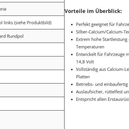
erie
Vorteile im Überblick:
ol links (siehe Produktbild)
Perfekt geeignet für Fahrz
Silber-Calcium/Calcium-Te
dard Rundpol
Extrem hohe Startleistung 
Temperaturen
Entwickelt für Fahrzeuge 
14,8 Volt
Vollständig aus Calcium-L
Platten
Betriebs- und einbaufertig
Auslaufsicher, rüttelfest
Entspricht allen Erstausrü