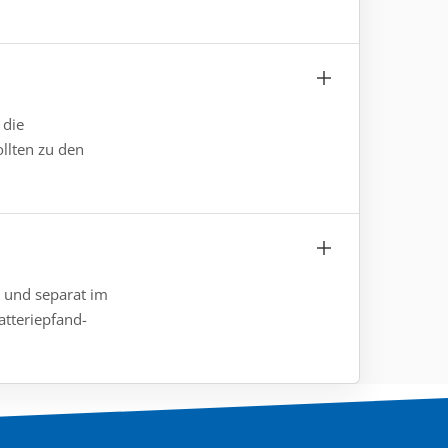
 die
ollten zu den
t und separat im
atteriepfand-