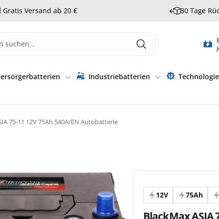
Gratis Versand ab 20 €
30 Tage Rü
J
ersorgerbatterien
Industriebatterien
Technologi
IA 75-11 12V 75Ah 540A/EN Autobatterie
12V
75Ah
BlackMax ASIA 