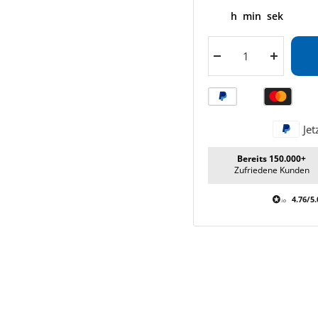
h
min
sek
Menge
Menge
verringern
erhöhen
Jet
Bereits 150.000+
Zufriedene Kunden
4.76/5.