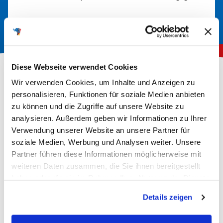
Diese Webseite verwendet Cookies
Wir verwenden Cookies, um Inhalte und Anzeigen zu
personalisieren, Funktionen für soziale Medien anbieten
New content loaded
5.00
zu können und die Zugriffe auf unsere Website zu
analysieren. Außerdem geben wir Informationen zu Ihrer
Basierend auf 2 Bewertungen
Verwendung unserer Website an unsere Partner für
soziale Medien, Werbung und Analysen weiter. Unsere
Wie beurteilen Sie die
Wie gut war Ihre neue
Partner führen diese Informationen möglicherweise mit
Lieferung?
Batterie verpackt?
weiteren Daten zusammen, die Sie ihnen bereitgestellt
normal
schnell
sehr schnell
schlecht
gut
sehr gut
haben oder die sie im Rahmen Ihrer Nutzung der Dienste
Wie zufrieden sind Sie mit
gesammelt haben.
deiner gekauften Batterie?
Details zeigen
nicht zufrieden
zufrieden
sehr zufrieden