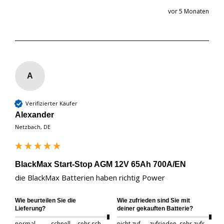
vor 5 Monaten
A
Verifizierter Käufer
Alexander
Netzbach, DE
BlackMax Start-Stop AGM 12V 65Ah 700A/EN
die BlackMax Batterien haben richtig Power
Wie beurteilen Sie die
Wie zufrieden sind Sie mit
Lieferung?
deiner gekauften Batterie?
normal
schnell
sehr schnell
nicht zufrieden
zufrieden
sehr zufrieden