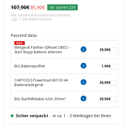
Regulärer
107,90€
Angebotspreis
85,90€
Sie sparen 22€
Preis
Inkl. Steuern & kostenlosem Versand
zzgl. 7,50€ Batteriepfand
Passend dazu:
NEU
Mietgerät Panther iQReset OBD2 –
29,90€
Start-Stopp Batterie anlernen
BIG Batteriepolfett
1,90€
CARTOOLS Powerload 6V/12V 4A
26,90€
Batterieladegerät
BIG Starthilfekabel 4,5m 35mm²
29,90€
Sicher verpackt
-
in ca. 1 - 3 Werktagen bei Ihnen