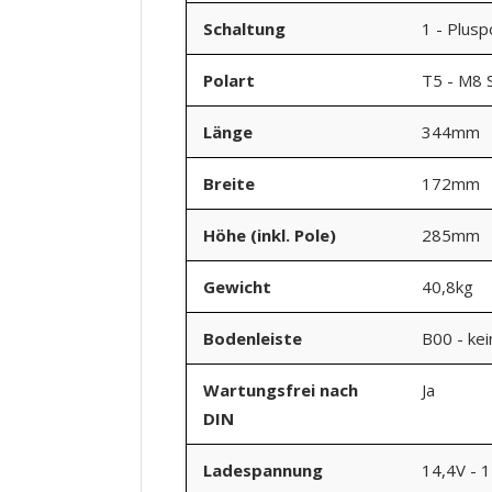
Schaltung
1 - Plusp
Polart
T5 - M8 
Länge
344mm
Breite
172mm
Höhe (inkl. Pole)
285mm
Gewicht
40,8kg
Bodenleiste
B00 - ke
Wartungsfrei nach
Ja
DIN
Ladespannung
14,4V - 