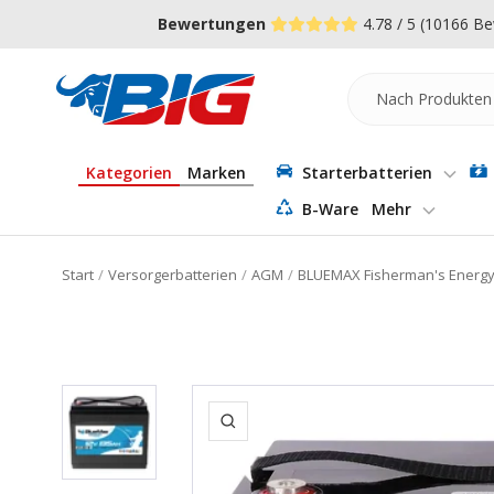
Direkt
↵
↵
↵
Zum Menü springen
Fußzeile springen
Barrierefreiheits-Widget öffnen
Bewertungen
4.78 / 5
(10166 Be
zum
Inhalt
Batterie-
Industrie-
Germany
Kategorien
Marken
Starterbatterien
B-Ware
Mehr
Start
Versorgerbatterien
AGM
BLUEMAX Fisherman's Energy
Zoom