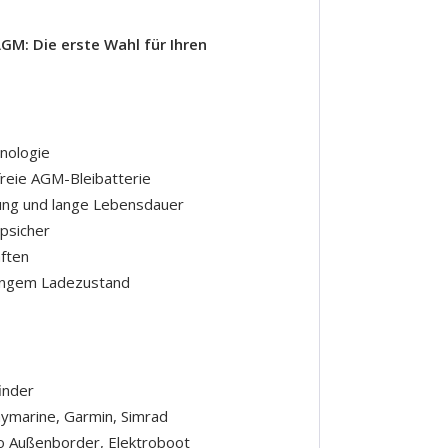
M: Die erste Wahl für Ihren
nologie
freie AGM-Bleibatterie
ung und lange Lebensdauer
ppsicher
ften
ringem Ladezustand
inder
ymarine, Garmin, Simrad
ro Außenborder, Elektroboot