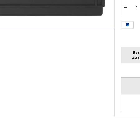
Menge
verrin
Ber
Zuf