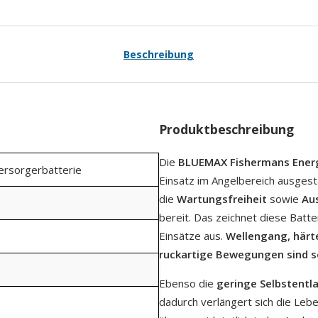
Beschreibung
Produktbeschreibung
Die
BLUEMAX Fishermans Ener
Versorgerbatterie
Einsatz im Angelbereich ausgest
die
Wartungsfreiheit
sowie
Aus
bereit. Das zeichnet diese Batt
Einsätze aus.
Wellengang, härt
ruckartige Bewegungen sind s
Ebenso die
geringe Selbstentl
dadurch verlängert sich die Leb