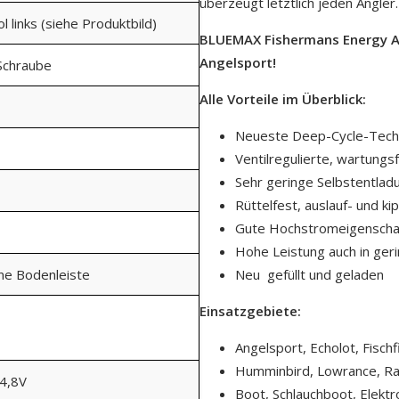
überzeugt letztlich jeden Angler.
ol links (siehe Produktbild)
BLUEMAX Fishermans Energy AG
Angelsport!
Schraube
Alle Vorteile im Überblick:
Neueste Deep-Cycle-Tech
Ventilregulierte, wartungs
Sehr geringe Selbstentlad
Rüttelfest, auslauf- und ki
Gute Hochstromeigenscha
Hohe Leistung auch in ge
ine Bodenleiste
Neu  gefüllt und geladen
Einsatzgebiete:
Angelsport, Echolot, Fischf
Humminbird, Lowrance, Ra
14,8V
Boot, Schlauchboot, Elekt