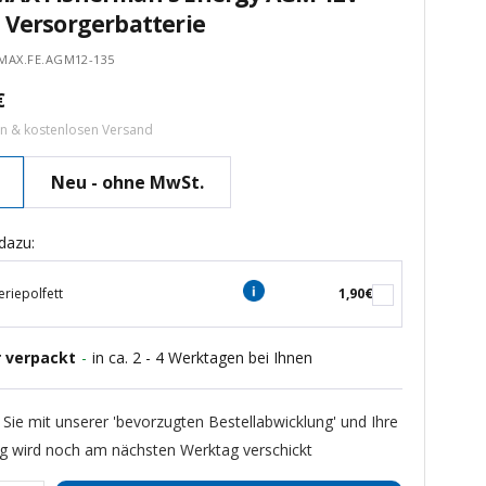
 Versorgerbatterie
MAX.FE.AGM12-135
tspreis
€
ern & kostenlosen Versand
Neu - ohne MwSt.
dazu:
eriepolfett
1,90€
r verpackt
-
in ca. 2 - 4 Werktagen bei Ihnen
 Sie mit unserer 'bevorzugten Bestellabwicklung' und Ihre
ng wird noch am nächsten Werktag verschickt