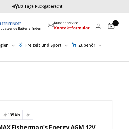
30 Tage Rückgaberecht
Kundenservice
TTERIEFINDER
Kontaktformular
zt passende Batterie finden
gien
Freizeit und Sport
Zubehör
135Ah
AX Fisherman's Energy AGM 12V