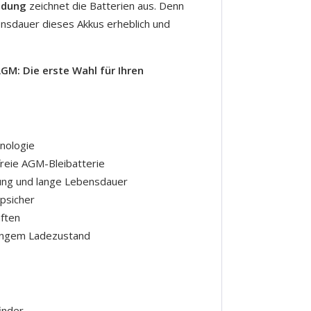
adung
zeichnet die Batterien aus. Denn
ensdauer dieses Akkus erheblich und
M: Die erste Wahl für Ihren
nologie
freie AGM-Bleibatterie
ung und lange Lebensdauer
ppsicher
ften
ringem Ladezustand
inder