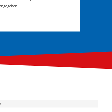
angegeben.
n