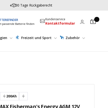
30 Tage Rückgaberecht
Kundenservice
TTERIEFINDER
Kontaktformular
zt passende Batterie finden
gien
Freizeit und Sport
Zubehör
200Ah
AX Fisherman's Energy AGM 12V