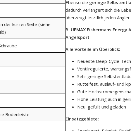
Ebenso die
geringe Selbstentl
dadurch verlängert sich die Leb
überzeugt letztlich jeden Angler.
an der kurzen Seite (siehe
BLUEMAX Fishermans Energy AG
ld)
Angelsport!
Schraube
Alle Vorteile im Überblick:
Neueste Deep-Cycle-Tech
Ventilregulierte, wartungs
Sehr geringe Selbstentlad
Rüttelfest, auslauf- und ki
Gute Hochstromeigenscha
Hohe Leistung auch in ge
Neu  gefüllt und geladen
ine Bodenleiste
Einsatzgebiete:
Angelsport, Echolot, Fischf