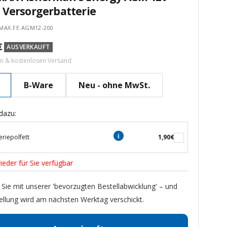
 Versorgerbatterie
MAX.FE.AGM12-200
tspreis
€
AUSVERKAUFT
ern & kostenlosen Versand
B-Ware
Neu - ohne MwSt.
dazu:
eriepolfett
1,90€
ieder für Sie verfügbar
 Sie mit unserer 'bevorzugten Bestellabwicklung' – und
ellung wird am nächsten Werktag verschickt.