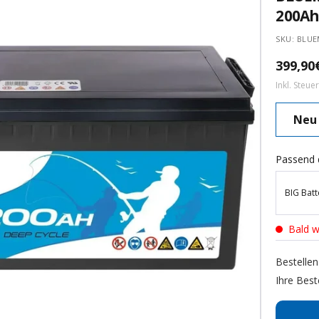
200Ah
SKU:
BLUE
Angebo
399,90
Inkl. Steu
Neu
Passend 
BIG Batt
Bald w
Bestellen
Ihre Best