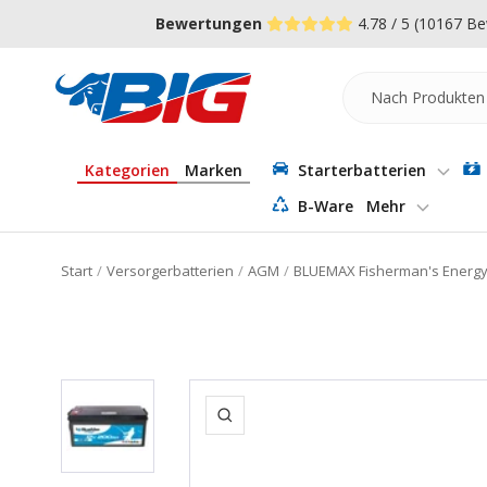
Direkt
↵
↵
↵
Zum Menü springen
Fußzeile springen
Barrierefreiheits-Widget öffnen
Bewertungen
4.78 / 5
(10167 Be
zum
Inhalt
Batterie-
Industrie-
Germany
Kategorien
Marken
Starterbatterien
B-Ware
Mehr
Start
Versorgerbatterien
AGM
BLUEMAX Fisherman's Energy
Zoom