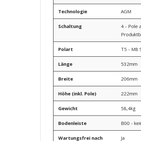
Technologie
AGM
Schaltung
4 - Pole 
Produktbi
Polart
T5 - M8 
Länge
532mm
Breite
206mm
Höhe (inkl. Pole)
222mm
Gewicht
58,4kg
Bodenleiste
B00 - ke
Wartungsfrei nach
Ja