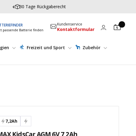
30 Tage Rückgaberecht
Kundenservice
TTERIEFINDER
Kontaktformular
zt passende Batterie finden
gien
Freizeit und Sport
Zubehör
7,2Ah
AX KidsCar AGM 6V 7,2Ah