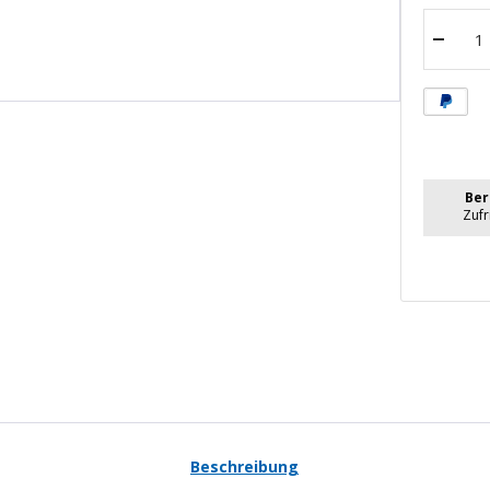
Menge
verrin
Ber
Zuf
Beschreibung