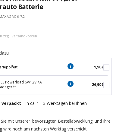
rauto Batterie
MAXAGM06-7.2
tspreis
rn zzgl.
Versandkosten
dazu:
eriepolfett
1,90€
S Powerload 6V/12V 4A
26,90€
ladegerät
r verpackt
-
in ca. 1 - 3 Werktagen bei Ihnen
 Sie mit unserer 'bevorzugten Bestellabwicklung' und Ihre
ng wird noch am nächsten Werktag verschickt