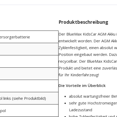
Produktbeschreibung
Der BlueMax KidsCar AGM Akku is
Versorgerbatterie
entwickelt worden. Der AGM Akku
Zyklenfestigkeit, einen absolut 
Position eingebaut werden. Daz
recycelbar. Der BlueMax KidsCar
Produkt und bietet eine zuverlä
für Ihr Kinderfahrzeug!
Die Vorteile im Überblick
absolut wartungsfreier Bet
ol links (siehe Produktbild)
sehr gute Hochstromeigens
Ladezustand
hpol
hohe Zyklenfestigkeit und 