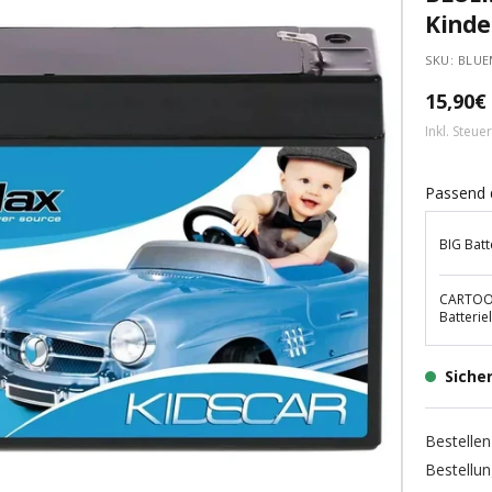
Kinde
SKU:
BLUE
Angebo
15,90€
Inkl. Steue
Passend 
BIG Batt
CARTOOL
Batterie
Siche
Bestellen
Bestellu