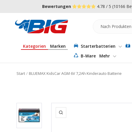
Direkt
↵
↵
↵
Zum Menü springen
Fußzeile springen
Barrierefreiheits-Widget öffnen
Bewertungen
4.78 / 5
(10166 Be
zum
Inhalt
Batterie-
Industrie-
Germany
Kategorien
Marken
Starterbatterien
B-Ware
Mehr
Start
BLUEMAX KidsCar AGM 6V 7,2Ah Kinderauto Batterie
Zoom