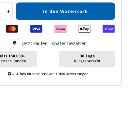
In den Warenkorb
Menge
gern
erhöhen
Jetzt kaufen - später bezahlen!
eits 150.000+
30 Tage
riedene Kunden
Rückgaberecht
4.78/5.00
basierend auf
10166
Bewertungen