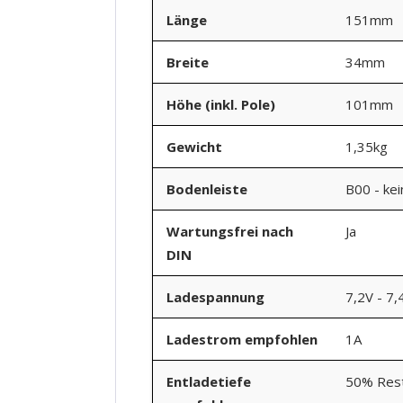
Länge
151mm
Breite
34mm
Höhe (inkl. Pole)
101mm
Gewicht
1,35kg
Bodenleiste
B00 - ke
Wartungsfrei nach
Ja
DIN
Ladespannung
7,2V - 7,
Ladestrom empfohlen
1A
Entladetiefe
50% Rest