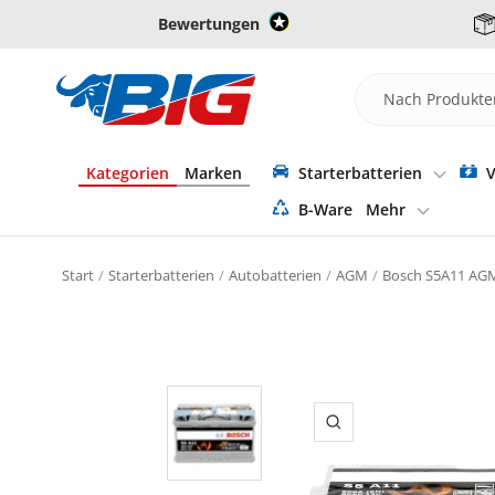
Direkt
Bewertungen
zum
Inhalt
Batterie-
Industrie-
Germany
Kategorien
Marken
Starterbatterien
V
B-Ware
Mehr
Start
Starterbatterien
Autobatterien
AGM
Bosch S5A11 AGM
Zoom