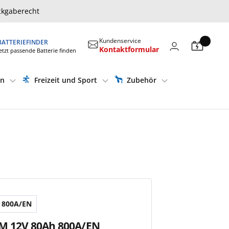
ckgaberecht
Kundenservice
BATTERIEFINDER
Kontaktformular
etzt passende Batterie finden
en
Freizeit und Sport
Zubehör
800A/EN
M 12V 80Ah 800A/EN