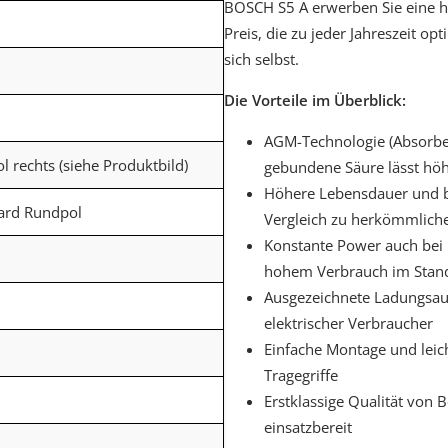
BOSCH S5 A erwerben Sie eine h
Preis, die zu jeder Jahreszeit op
sich selbst.
Die Vorteile im Überblick:
AGM-Technologie (Absorben
ol rechts (siehe Produktbild)
gebundene Säure lässt hö
Höhere Lebensdauer und bi
dard Rundpol
Vergleich zu herkömmliche
Konstante Power auch bei 
hohem Verbrauch im Stan
Ausgezeichnete Ladungsau
elektrischer Verbraucher
Einfache Montage und leic
Tragegriffe
Erstklassige Qualität von 
einsatzbereit