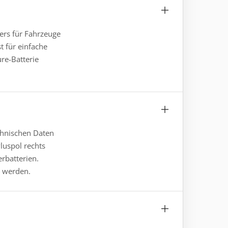
ders für Fahrzeuge
t für einfache
re-Batterie
echnischen Daten
uspol rechts
erbatterien.
t werden.