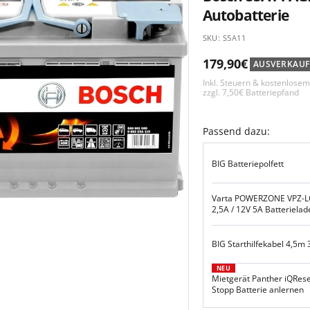
Autobatterie
SKU:
S5A11
Angebotspreis
179,90€
AUSVERKAUF
Inkl. Steuern & kostenlose
zzgl. 7,50€ Batteriepfand
Passend dazu:
BIG Batteriepolfett
Varta POWERZONE VPZ-L
2,5A / 12V 5A Batterielad
BIG Starthilfekabel 4,5m
NEU
Mietgerät Panther iQRese
Stopp Batterie anlernen