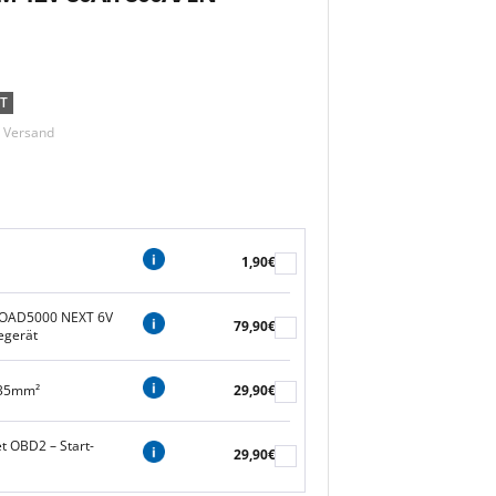
T
m Versand
1,90€
OAD5000 NEXT 6V
79,90€
egerät
 35mm²
29,90€
t OBD2 – Start-
29,90€