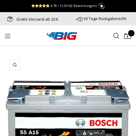
Direkt
↵
↵
↵
Zum Menü springen
Fußzeile springen
Barrierefreiheits-Widget öffnen
4.78 / 5
(10162 Bewertungen)
zum
Inhalt
30 Tage Rückgaberecht
Gratis Versand ab 20 €
Batterie-
Navigation
Industrie-
Germany
Zoom