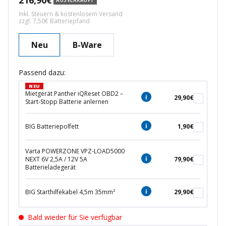
216,90€
AUSVERKAUFT
Inkl. Steuern & kostenlosem Versand
zzgl. 7,50€ Batteriepfand
Neu
B-Ware
Passend dazu:
NEU
Mietgerät Panther iQReset OBD2 –
29,90€
Start-Stopp Batterie anlernen
BIG Batteriepolfett
1,90€
Varta POWERZONE VPZ-LOAD5000
NEXT 6V 2,5A / 12V 5A
79,90€
Batterieladegerät
BIG Starthilfekabel 4,5m 35mm²
29,90€
Bald wieder für Sie verfügbar