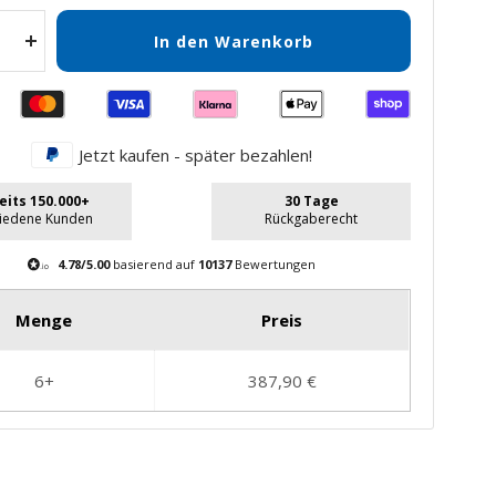
In den Warenkorb
Menge
gern
erhöhen
Jetzt kaufen - später bezahlen!
eits 150.000+
30 Tage
riedene Kunden
Rückgaberecht
4.78/5.00
basierend auf
10137
Bewertungen