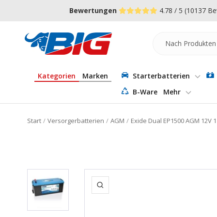
Direkt
↵
↵
↵
Zum Menü springen
Fußzeile springen
Barrierefreiheits-Widget öffnen
Bewertungen
4.78 / 5
(10137 Be
zum
Inhalt
Batterie-
Industrie-
Germany
Kategorien
Marken
Starterbatterien
B-Ware
Mehr
Start
Versorgerbatterien
AGM
Exide Dual EP1500 AGM 12V 1
Zoom