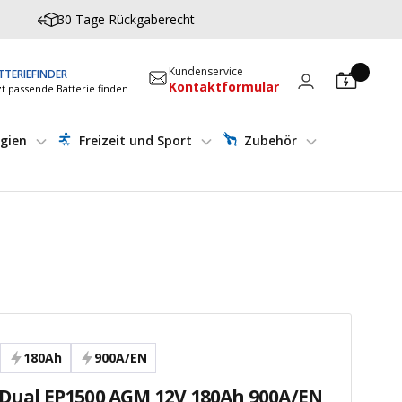
30 Tage Rückgaberecht
Kundenservice
TTERIEFINDER
Kontaktformular
zt passende Batterie finden
gien
Freizeit und Sport
Zubehör
180Ah
900A/EN
 Dual EP1500 AGM 12V 180Ah 900A/EN