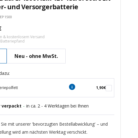
er- und Versorgerbatterie
eEP1500
tspreis
€
ern & kostenlosem Versand
€ Batteriepfand
Neu - ohne MwSt.
dazu:
eriepolfett
1,90€
r verpackt
-
in ca. 2 - 4 Werktagen bei Ihnen
 Sie mit unserer 'bevorzugten Bestellabwicklung' – und
ellung wird am nächsten Werktag verschickt.