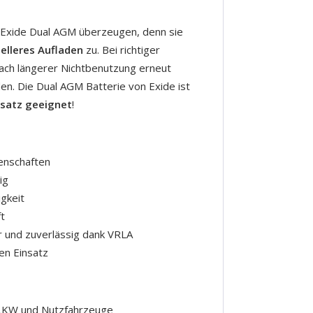
 Exide Dual AGM überzeugen, denn sie
nelleres Aufladen
zu. Bei richtiger
ach längerer Nichtbenutzung erneut
n. Die Dual AGM Batterie von Exide ist
nsatz geeignet
!
enschaften
ig
gkeit
t
r und zuverlässig dank VRLA
len Einsatz
 LKW und Nutzfahrzeuge