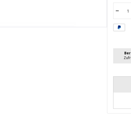
Menge
verrin
Ber
Zuf