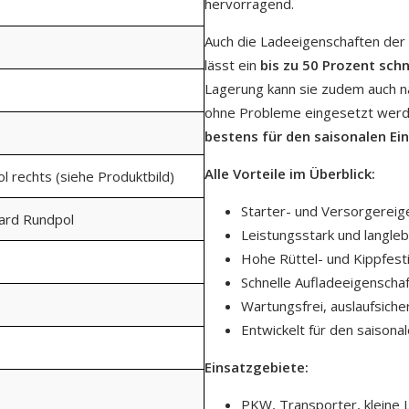
hervorragend.
Auch die Ladeeigenschaften der
lässt ein
bis zu 50 Prozent sch
Lagerung kann sie zudem auch n
ohne Probleme eingesetzt werde
bestens für den saisonalen Ei
Alle Vorteile im Überblick:
ol rechts (siehe Produktbild)
Starter- und Versorgereig
dard Rundpol
Leistungsstark und langleb
Hohe Rüttel- und Kippfesti
Schnelle Aufladeeigenschaf
Wartungsfrei, auslaufsiche
Entwickelt für den saisona
Einsatzgebiete:
PKW, Transporter, kleine