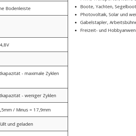
Boote, Yachten, Segelboo
ine Bodenleiste
Photovoltaik, Solar und w
Gabelstapler, Arbeitsbühn
Freizeit- und Hobbyanwe
14,8V
kapazität - maximale Zyklen
kapazität - weniger Zyklen
9,5mm / Minus = 17,9mm
üllt und geladen