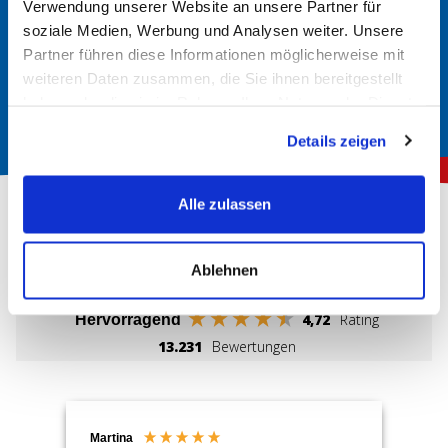
In der Regel finden Sie im Handbuch Ihres Fahrzeugs
Verwendung unserer Website an unsere Partner für
soziale Medien, Werbung und Analysen weiter. Unsere
Informationen über den richtigen Batterietyp. Hier werden
Partner führen diese Informationen möglicherweise mit
die erforderlichen Spezifikationen und Größen angegeben.
weiteren Daten zusammen, die Sie ihnen bereitgestellt
haben oder die sie im Rahmen Ihrer Nutzung der Dienste
gesammelt haben.
Details zeigen
Alle zulassen
Über 150.000 zufriedene Kunden
Ablehnen
4,72
Rating
Hervorragend
13.231
Bewertungen
Martina
An