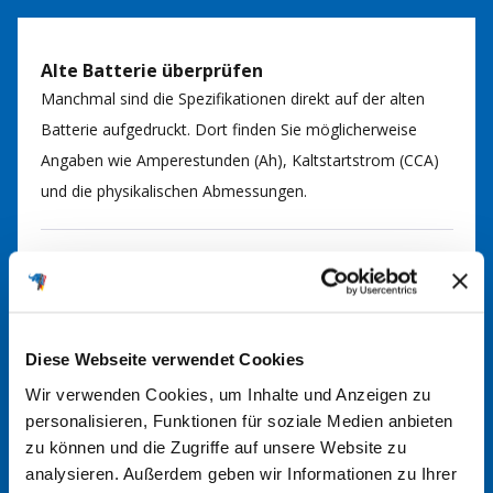
Alte Batterie überprüfen
Manchmal sind die Spezifikationen direkt auf der alten
Batterie aufgedruckt. Dort finden Sie möglicherweise
Angaben wie Amperestunden (Ah), Kaltstartstrom (CCA)
und die physikalischen Abmessungen.
Batteriefinder nutzen
Nutzen Sie gerne unseren
Batteriefinder
. Durch Eingabe
von Fahrzeugmarke, Modell und Motorisierung können
Sie so die passende Batterie für Ihr Fahrzeug finden. Bei
Diese Webseite verwendet Cookies
Fragen kommen Sie gerne auf uns zu.
Wir verwenden Cookies, um Inhalte und Anzeigen zu
personalisieren, Funktionen für soziale Medien anbieten
zu können und die Zugriffe auf unsere Website zu
Im Handbuch nachsehen
analysieren. Außerdem geben wir Informationen zu Ihrer