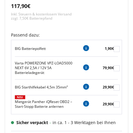
Angebotspreis
117,90€
Inkl. Steuern & kostenlosem Versand
zzgl. 7,50€ Batteriepfand
Passend dazu:
BIG Batteriepolfett
1,90€
Varta POWERZONE VPZ-LOAD5000
NEXT 6V 2,5A / 12V 5A
79,90€
Batterieladegerät
BIG Starthilfekabel 4,5m 35mm²
29,90€
NEU
Mietgerät Panther iQReset OBD2 –
29,90€
Start-Stopp Batterie anlernen
Sicher verpackt
-
in ca. 1 - 3 Werktagen bei Ihnen