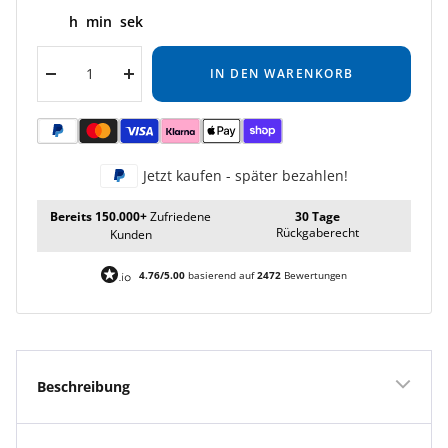
h
min
sek
IN DEN WARENKORB
Menge
Menge
verringern
erhöhen
Jetzt kaufen - später bezahlen!
Bereits 150.000+
Zufriedene
30 Tage
Rückgaberecht
Kunden
4.76/5.00
basierend auf
2472
Bewertungen
Beschreibung