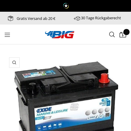
Direkt
zum
Inhalt
30 Tage Rückgaberecht
Gratis Versand ab 20 €
Batterie-
Navigation
Industrie-
Germany
Zoom