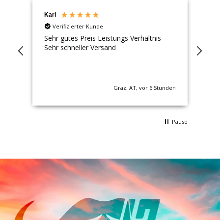
Karl
Tib
Verifizierter Kunde
fer
Sehr gutes Preis Leistungs Verhältnis
Gut
Sehr schneller Versand
Gut
Auf
Local
nden
Graz, AT, vor 6 Stunden
Pause