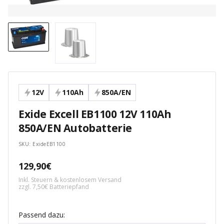
12V
110Ah
850A/EN
Exide Excell EB1100 12V 110Ah
850A/EN Autobatterie
SKU:
ExideEB1100
Angebotspreis
129,90€
Inkl. Steuern & kostenlosem Versand
zzgl. 7,50€ Batteriepfand
Passend dazu: