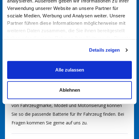
analysieren. Außerdem geben wir Informationen zu Ihrer
Batterie
Verwendung unserer Website an unsere Partner für
soziale Medien, Werbung und Analysen weiter. Unsere
Partner führen diese Informationen möglicherweise mit
weiteren Daten zusammen, die Sie ihnen bereitgestellt
Alte Batterie überprüfen
haben oder die sie im Rahmen Ihrer Nutzung der Dienste
Manchmal sind die Spezifikationen direkt auf der alten
gesammelt haben.
Batterie aufgedruckt. Dort finden Sie möglicherweise
Details zeigen
Angaben wie Amperestunden (Ah), Kaltstartstrom (CCA)
und die physikalischen Abmessungen.
Alle zulassen
Batteriefinder nutzen
Ablehnen
Nutzen Sie gerne unseren
Batteriefinder
. Durch Eingabe
von Fahrzeugmarke, Modell und Motorisierung können
Sie so die passende Batterie für Ihr Fahrzeug finden. Bei
Fragen kommen Sie gerne auf uns zu.