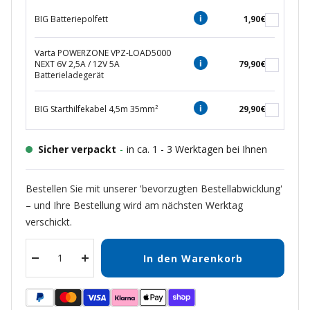
BIG Batteriepolfett
1,90€
Varta POWERZONE VPZ-LOAD5000
NEXT 6V 2,5A / 12V 5A
79,90€
Batterieladegerät
BIG Starthilfekabel 4,5m 35mm²
29,90€
Sicher verpackt
-
in ca. 1 - 3 Werktagen bei Ihnen
Bestellen Sie mit unserer 'bevorzugten Bestellabwicklung'
– und Ihre Bestellung wird am nächsten Werktag
verschickt.
In den Warenkorb
Menge
Menge
verringern
erhöhen