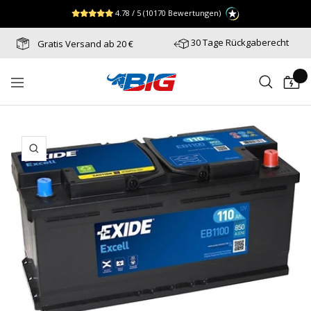
Direkt
↵
↵
↵
Zum Menü springen
Fußzeile springen
Barrierefreiheits-Widget öffnen
4.78 / 5
(10170 Bewertungen)
zum
Inhalt
30 Tage Rückgaberecht
Gratis Versand ab 20 €
Batterie-
Navigation
Industrie-
Germany
Zoom