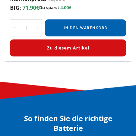
BIG:
71,90€
Du sparst
4,00€
IN DEN WARENKORB
Menge
Menge
verringern
erhöhen
Zu diesem Artikel
So finden Sie die richtige
Batterie