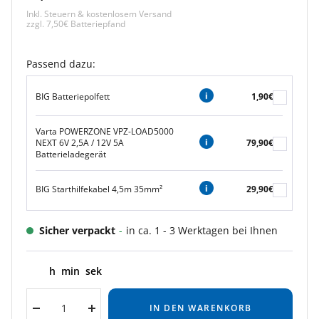
Inkl. Steuern & kostenlosem Versand
zzgl. 7,50€ Batteriepfand
Passend dazu:
BIG Batteriepolfett
1,90€
Varta POWERZONE VPZ-LOAD5000
NEXT 6V 2,5A / 12V 5A
79,90€
Batterieladegerät
BIG Starthilfekabel 4,5m 35mm²
29,90€
Sicher verpackt
-
in ca. 1 - 3 Werktagen bei Ihnen
h
min
sek
IN DEN WARENKORB
Menge
Menge