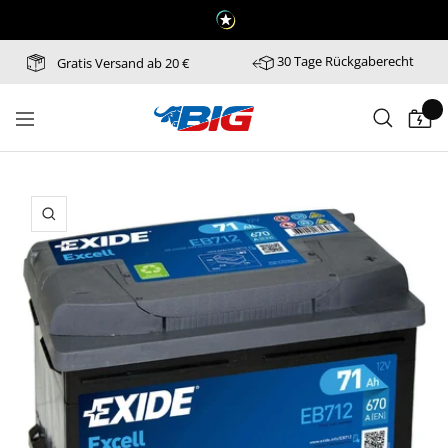
Direkt
zum
Inhalt
30 Tage Rückgaberecht
Gratis Versand ab 20 €
Batterie-
Navigation
Industrie-
Germany
Zoom