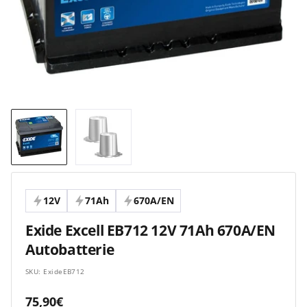
12V
71Ah
670A/EN
Exide Excell EB712 12V 71Ah 670A/EN
Autobatterie
SKU:
ExideEB712
Angebotspreis
75,90€