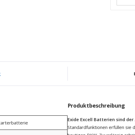
g
Produktbeschreibung
Exide Excell Batterien sind der 
tarterbatterie
Standardfunktionen erfüllen sie 
heutigen PKW. Zuverlässig erbri