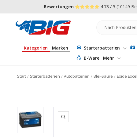
Direkt
↵
↵
↵
Zum Menü springen
Fußzeile springen
Barrierefreiheits-Widget öffnen
Bewertungen
4.78 / 5
(10149 Be
zum
Inhalt
Batterie-
Industrie-
Germany
Kategorien
Marken
Starterbatterien
B-Ware
Mehr
Start
Starterbatterien
Autobatterien
Blei-Säure
Exide Exce
Zoom