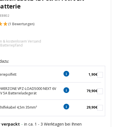
atterie
eEB802
(1 Bewertungen)
tspreis
ern & kostenlosem Versand
€ Batteriepfand
dazu:
eriepolfett
1,90€
POWERZONE VPZ-LOAD5000 NEXT 6V
79,90€
2V 5A Batterieladegerät
thilfekabel 4,5m 35mm²
29,90€
r verpackt
-
in ca. 1 - 3 Werktagen bei Ihnen