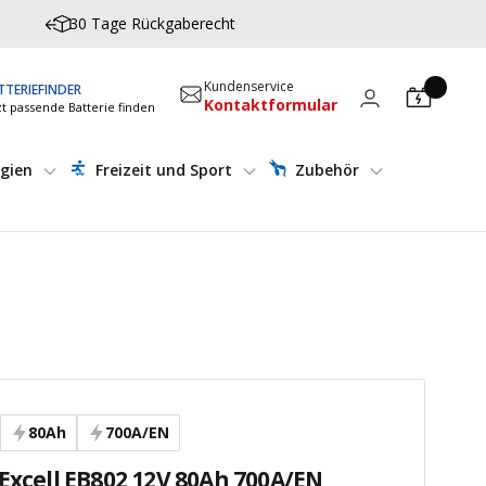
30 Tage Rückgaberecht
Kundenservice
TTERIEFINDER
Kontaktformular
zt passende Batterie finden
gien
Freizeit und Sport
Zubehör
80Ah
700A/EN
 Excell EB802 12V 80Ah 700A/EN