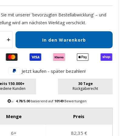
 Sie mit unserer 'bevorzugten Bestellabwicklung' – und
ellung wird am nächsten Werktag verschickt.
In den Warenkorb
Menge
gern
erhöhen
Jetzt kaufen - später bezahlen!
eits 150.000+
30 Tage
riedene Kunden
Rückgaberecht
4.78/5.00
basierend auf
10149
Bewertungen