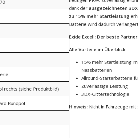
70
dank der
ausgezeichneten 3DX-
zu 15% mehr Startleistung
erh
Batterie wird dadurch verlängert
Exide Excell: Der beste Partn
Alle Vorteile im Überblick:
15% mehr Startleistung im
Nassbatterien
erie
Allround-Starterbatterie f
Zuverlässige Leistung
ol rechts (siehe Produktbild)
3DX-Gittertechnologie
dard Rundpol
Hinweis:
Nicht in Fahrzeuge mit