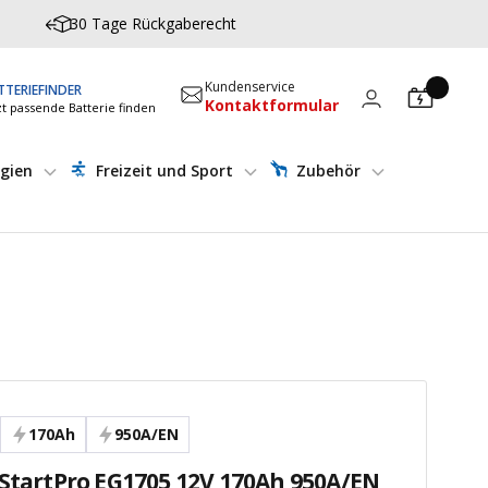
30 Tage Rückgaberecht
Kundenservice
TTERIEFINDER
Kontaktformular
zt passende Batterie finden
gien
Freizeit und Sport
Zubehör
170Ah
950A/EN
 StartPro EG1705 12V 170Ah 950A/EN