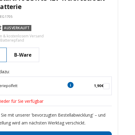
atterie
eEG1705
tspreis
€
AUSVERKAUFT
ern & kostenlosem Versand
€ Batteriepfand
B-Ware
dazu:
eriepolfett
1,90€
ieder für Sie verfügbar
 Sie mit unserer 'bevorzugten Bestellabwicklung' – und
ellung wird am nächsten Werktag verschickt.