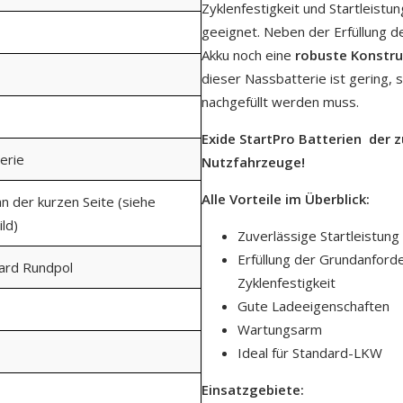
Zyklenfestigkeit und Startleistun
geeignet. Neben der Erfüllung d
Akku noch eine
robuste Konstru
dieser Nassbatterie ist gering, 
nachgefüllt werden muss.
Exide StartPro Batterien  der 
erie
Nutzfahrzeuge!
Alle Vorteile im Überblick:
an der kurzen Seite (siehe
ld)
Zuverlässige Startleistung
Erfüllung der Grundanford
dard Rundpol
Zyklenfestigkeit
Gute Ladeeigenschaften
Wartungsarm
Ideal für Standard-LKW
Einsatzgebiete: