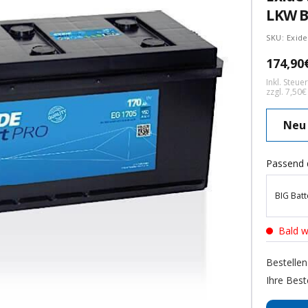
LKW B
SKU:
Exid
Angebo
174,90
Inkl. Steu
zzgl. 7,50
Neu
Passend 
BIG Batt
Bald w
Bestellen
Ihre Best