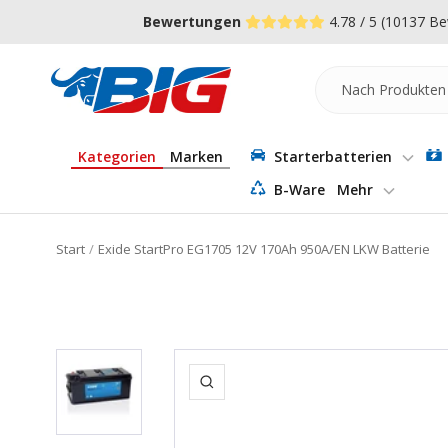
Direkt
↵
↵
↵
Zum Menü springen
Fußzeile springen
Barrierefreiheits-Widget öffnen
Bewertungen
4.78 / 5
(10137 Be
zum
Inhalt
Batterie-
Industrie-
Germany
Kategorien
Marken
Starterbatterien
B-Ware
Mehr
Start
Exide StartPro EG1705 12V 170Ah 950A/EN LKW Batterie
Zoom