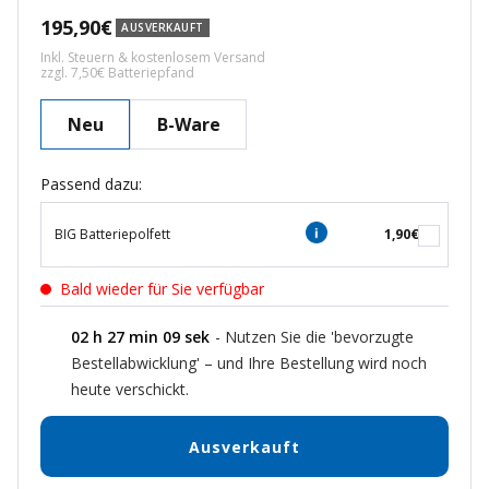
Angebotspreis
195,90€
AUSVERKAUFT
Inkl. Steuern & kostenlosem Versand
zzgl. 7,50€ Batteriepfand
Neu
B-Ware
Passend dazu:
BIG Batteriepolfett
1,90€
Bald wieder für Sie verfügbar
02
h
27
min
08
sek
- Nutzen Sie die 'bevorzugte
Bestellabwicklung' – und Ihre Bestellung wird noch
heute verschickt.
Ausverkauft