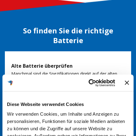
So finden Sie die richtige
Batterie
Alte Batterie überprüfen
Manchmal sind die Spezifikationen direkt auf der alten
Batterie aufgedruckt. Dort finden Sie möglicherweise
Angaben wie Amperestunden (Ah), Kaltstartstrom (CCA)
und die physikalischen Abmessungen.
Diese Webseite verwendet Cookies
Wir verwenden Cookies, um Inhalte und Anzeigen zu
Batteriefinder nutzen
personalisieren, Funktionen für soziale Medien anbieten
Nutzen Sie gerne unseren
Batteriefinder
. Durch Eingabe
zu können und die Zugriffe auf unsere Website zu
analysieren. Außerdem geben wir Informationen zu Ihrer