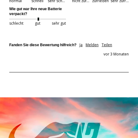
normal
schnell
sehr schnell
nicht zufrieden
zufrieden
sehr zufrieden
Wie gut war Ihre neue Batterie
verpackt?
schlecht
gut
sehr gut
Ja
Melden
Teilen
Fanden Sie diese Bewertung hilfreich?
vor 3 Monaten