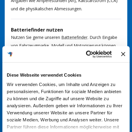
Angaben wie Amperestunden (Ah), Kaltstartstrom (CCA)
und die physikalischen Abmessungen.
Batteriefinder nutzen
Nutzen Sie gerne unseren
Batteriefinder
. Durch Eingabe
von Fahrzeugmarke, Modell und Motorisierung können
Sie so die passende Batterie für Ihr Fahrzeug finden. Bei
Fragen kommen Sie gerne auf uns zu.
Diese Webseite verwendet Cookies
Im Handbuch nachsehen
Wir verwenden Cookies, um Inhalte und Anzeigen zu
In der Regel finden Sie im Handbuch Ihres Fahrzeugs
personalisieren, Funktionen für soziale Medien anbieten
zu können und die Zugriffe auf unsere Website zu
Informationen über den richtigen Batterietyp. Hier werden
analysieren. Außerdem geben wir Informationen zu Ihrer
die erforderlichen Spezifikationen und Größen angegeben.
Verwendung unserer Website an unsere Partner für
soziale Medien, Werbung und Analysen weiter. Unsere
Partner führen diese Informationen möglicherweise mit