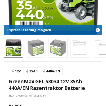
Expresslieferung möglich
12V
35Ah
440A/EN
GreenMax GEL 53034 12V 35Ah
440A/EN Rasentraktor Batterie
SKU:
GreenMax.RM.GEL53034
Angebotspreis