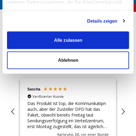
weiteren Daten zusammen, die Sie ihnen bereitgestellt
haben oder die sie im Rahmen Ihrer Nutzung der Dienste
gesammelt haben.
Details zeigen
Über 150.000 zufriedene Kunden
Alle zulassen
4,72
Rating
Hervorragend
Ablehnen
13.220
Bewertungen
Sascha
Ral
Verifizierter Kunde
Das Produkt ist top, die Kommunikatipn
Ich
auch, aber der Zusteller DPD hat das
Bat
Paket, obwohl bereits Freitag laut
ins
Sendungsverfolgung im Verteilzentrum,
Abw
erst Montag zugestellt, das ist ägerlich
bin se
und die Mehrkosten für schnelle
Bat
uten
Karlsruhe, DE, vor einer Stunde