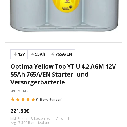
12V
55Ah
765A/EN
Optima Yellow Top YT U 4.2 AGM 12V
55Ah 765A/EN Starter- und
Versorgerbatterie
SKU:
YTU4.2
(1 Bewertungen)
Angebotspreis
221,90€
Inkl. Steuern & kostenlosem Versand
zzgl. 7,50€ Batteriepfand