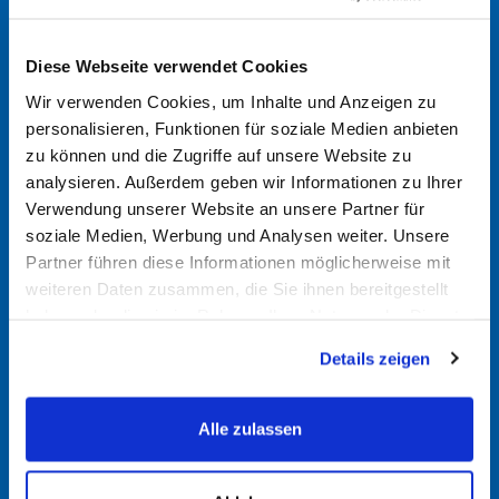
Manchmal sind die Spezifikationen direkt auf der alten
Batterie aufgedruckt. Dort finden Sie möglicherweise
Diese Webseite verwendet Cookies
Angaben wie Amperestunden (Ah), Kaltstartstrom (CCA)
Wir verwenden Cookies, um Inhalte und Anzeigen zu
und die physikalischen Abmessungen.
personalisieren, Funktionen für soziale Medien anbieten
zu können und die Zugriffe auf unsere Website zu
analysieren. Außerdem geben wir Informationen zu Ihrer
Batteriefinder nutzen
Verwendung unserer Website an unsere Partner für
Nutzen Sie gerne unseren
Batteriefinder
. Durch Eingabe
soziale Medien, Werbung und Analysen weiter. Unsere
von Fahrzeugmarke, Modell und Motorisierung können
Partner führen diese Informationen möglicherweise mit
Sie so die passende Batterie für Ihr Fahrzeug finden. Bei
weiteren Daten zusammen, die Sie ihnen bereitgestellt
Fragen kommen Sie gerne auf uns zu.
haben oder die sie im Rahmen Ihrer Nutzung der Dienste
gesammelt haben.
Details zeigen
Im Handbuch nachsehen
In der Regel finden Sie im Handbuch Ihres Fahrzeugs
Alle zulassen
Informationen über den richtigen Batterietyp. Hier werden
die erforderlichen Spezifikationen und Größen angegeben.