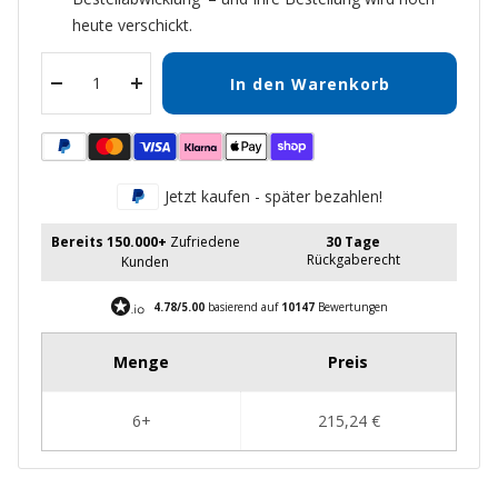
heute verschickt.
In den Warenkorb
Menge
Menge
verringern
erhöhen
Jetzt kaufen - später bezahlen!
Bereits 150.000+
Zufriedene
30 Tage
Rückgaberecht
Kunden
4.78/5.00
basierend auf
10147
Bewertungen