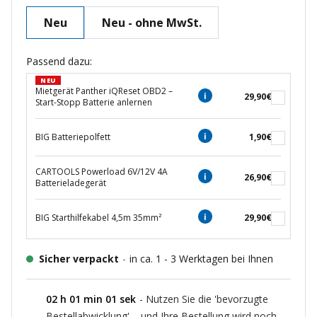
Neu
Neu - ohne MwSt.
Passend dazu:
NEU
Mietgerät Panther iQReset OBD2 –
29,90€
Start-Stopp Batterie anlernen
BIG Batteriepolfett
1,90€
CARTOOLS Powerload 6V/12V 4A
26,90€
Batterieladegerät
BIG Starthilfekabel 4,5m 35mm²
29,90€
Sicher verpackt
-
in ca. 1 - 3 Werktagen bei Ihnen
02
h
01
min
00
sek
- Nutzen Sie die 'bevorzugte
Bestellabwicklung' – und Ihre Bestellung wird noch