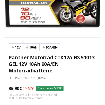
12V
10Ah
90A/EN
Panther Motorrad CTX12A-BS 51013
GEL 12V 10Ah 90A/EN
Motorradbatterie
SKU:
PantherGEL51013_B-Ware
Regulärer
35,90€
Angebotspreis
29,67€
Sie sparen 6,23€
Preis
Inkl. Steuern & kostenlosem Versand
zzgl. 7,50€ Batteriepfand