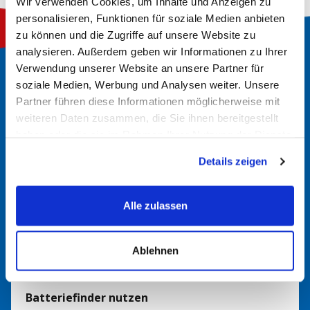
Wir verwenden Cookies, um Inhalte und Anzeigen zu
personalisieren, Funktionen für soziale Medien anbieten
zu können und die Zugriffe auf unsere Website zu
analysieren. Außerdem geben wir Informationen zu Ihrer
Verwendung unserer Website an unsere Partner für
soziale Medien, Werbung und Analysen weiter. Unsere
So finden Sie die richtige
Partner führen diese Informationen möglicherweise mit
Batterie
weiteren Daten zusammen, die Sie ihnen bereitgestellt
haben oder die sie im Rahmen Ihrer Nutzung der Dienste
gesammelt haben.
Details zeigen
Alte Batterie überprüfen
Manchmal sind die Spezifikationen direkt auf der alten
Alle zulassen
Batterie aufgedruckt. Dort finden Sie möglicherweise
Angaben wie Amperestunden (Ah), Kaltstartstrom (CCA)
und die physikalischen Abmessungen.
Ablehnen
Batteriefinder nutzen