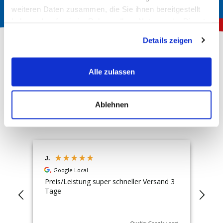
weiteren Daten zusammen, die Sie ihnen bereitgestellt
haben oder die sie im Rahmen Ihrer Nutzung der Dienste
gesammelt haben.
Details zeigen
Über 150.000 zufriedene Kunden
Alle zulassen
4,72
Rating
Hervorragend
Ablehnen
13.233
Bewertungen
J.
Lut
Google Local
ch
Preis/Leistung super schneller Versand 3
Nac
Tage
Bes
nac
tat
Ko