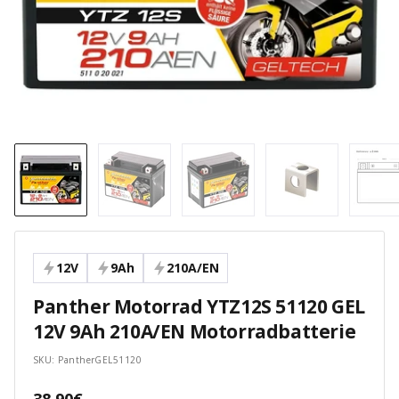
12V
9Ah
210A/EN
Panther Motorrad YTZ12S 51120 GEL
12V 9Ah 210A/EN Motorradbatterie
SKU:
PantherGEL51120
Angebotspreis