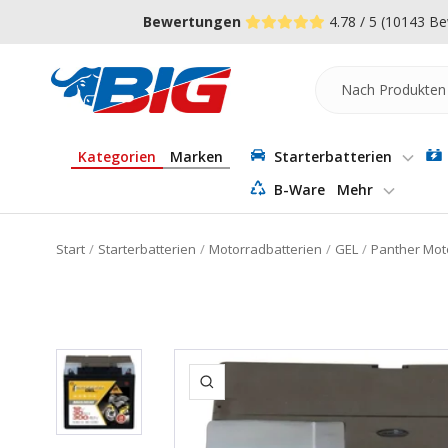
Direkt
↵
↵
↵
Zum Menü springen
Fußzeile springen
Barrierefreiheits-Widget öffnen
Bewertungen
4.78 / 5
(10143 Be
zum
Inhalt
Batterie-
Industrie-
Germany
Kategorien
Marken
Starterbatterien
B-Ware
Mehr
Start
Starterbatterien
Motorradbatterien
GEL
Panther Mot
Zoom