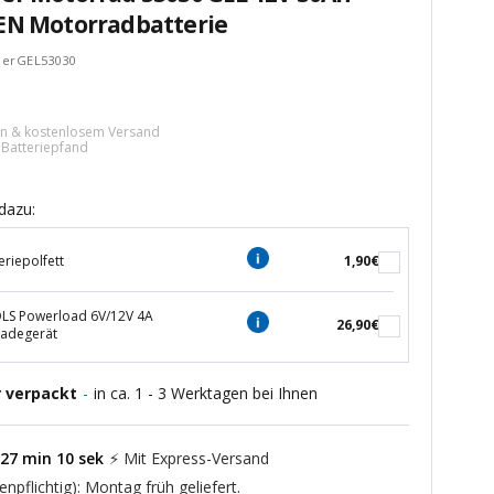
EN Motorradbatterie
herGEL53030
tspreis
ern & kostenlosem Versand
€ Batteriepfand
dazu:
eriepolfett
1,90€
S Powerload 6V/12V 4A
26,90€
ladegerät
r verpackt
-
in ca. 1 - 3 Werktagen bei Ihnen
27
min
09
sek
⚡ Mit Express-Versand
enpflichtig): Montag früh geliefert.