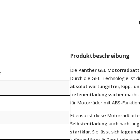
g
Produktbeschreibung
Die
Panther GEL Motorradbatt
0
Durch die GEL-Technologie ist d
absolut wartungsfrei, kipp- u
tiefenentladungssicher
macht. 
für Motorräder mit ABS-Funktion
Ebenso ist diese Motorradbatter
Selbstentladung
auch nach lang
startklar
. Sie lässt sich
lageuna
aufgrund ihrer äußerst robusten