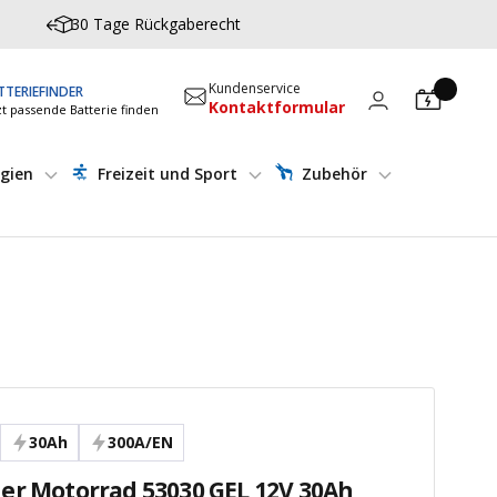
30 Tage Rückgaberecht
Kundenservice
TTERIEFINDER
Kontaktformular
zt passende Batterie finden
gien
Freizeit und Sport
Zubehör
30Ah
300A/EN
er Motorrad 53030 GEL 12V 30Ah