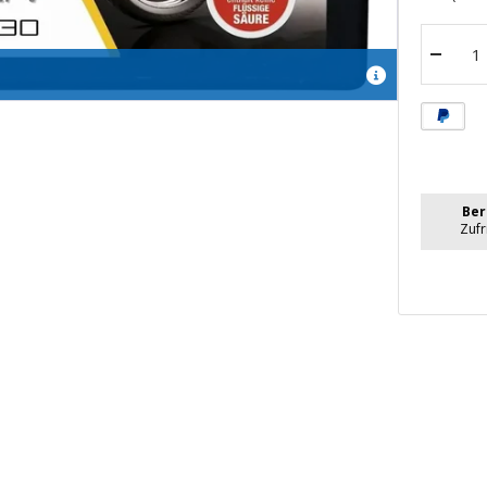
Menge
verrin
Ber
Zuf