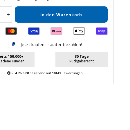
In den Warenkorb
Menge
gern
erhöhen
Jetzt kaufen - später bezahlen!
eits 150.000+
30 Tage
riedene Kunden
Rückgaberecht
4.78/5.00
basierend auf
10143
Bewertungen