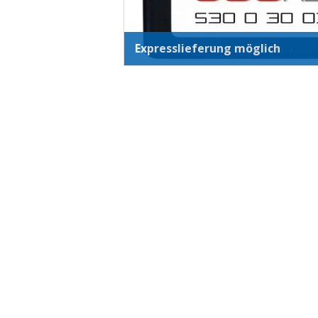
Expresslieferung möglich
New content loaded