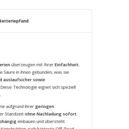
Batteriepfand
erien
überzeugen mit Ihrer
Einfachheit
.
ie Säure in ihnen gebunden, was sie
nd auslaufsicher sowie
Diese Technologie eignet sich speziell
.
ie aufgrund ihrer
geringen
er Standzeit
ohne Nachladung sofort
bhängig
einbauen und übersteht
 Konstruktion auch härteste Off-Road-