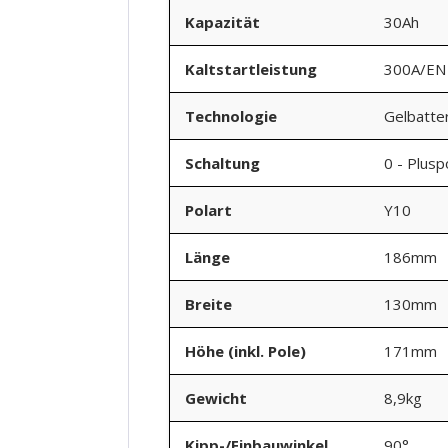
Kapazität
30Ah
Kaltstartleistung
300A/EN
Technologie
Gelbatte
Schaltung
0 - Plusp
Polart
Y10
Länge
186mm
Breite
130mm
Höhe (inkl. Pole)
171mm
Gewicht
8,9kg
Kipp-/Einbauwinkel
90°