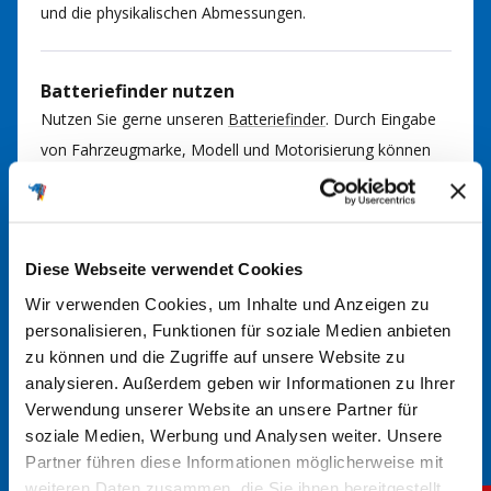
und die physikalischen Abmessungen.
Batteriefinder nutzen
Nutzen Sie gerne unseren
Batteriefinder
. Durch Eingabe
von Fahrzeugmarke, Modell und Motorisierung können
Sie so die passende Batterie für Ihr Fahrzeug finden. Bei
Fragen kommen Sie gerne auf uns zu.
Diese Webseite verwendet Cookies
Im Handbuch nachsehen
Wir verwenden Cookies, um Inhalte und Anzeigen zu
In der Regel finden Sie im Handbuch Ihres Fahrzeugs
personalisieren, Funktionen für soziale Medien anbieten
Informationen über den richtigen Batterietyp. Hier werden
zu können und die Zugriffe auf unsere Website zu
die erforderlichen Spezifikationen und Größen angegeben.
analysieren. Außerdem geben wir Informationen zu Ihrer
Verwendung unserer Website an unsere Partner für
soziale Medien, Werbung und Analysen weiter. Unsere
Partner führen diese Informationen möglicherweise mit
weiteren Daten zusammen, die Sie ihnen bereitgestellt