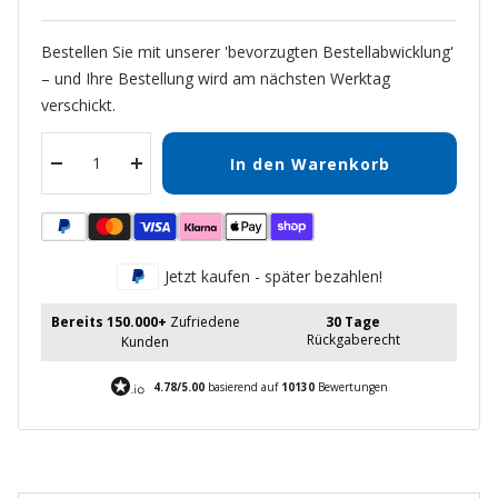
Bestellen Sie mit unserer 'bevorzugten Bestellabwicklung'
– und Ihre Bestellung wird am nächsten Werktag
verschickt.
In den Warenkorb
Menge
Menge
verringern
erhöhen
Jetzt kaufen - später bezahlen!
Bereits 150.000+
Zufriedene
30 Tage
Rückgaberecht
Kunden
4.78/5.00
basierend auf
10130
Bewertungen
New content loaded