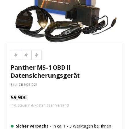
Panther MS-1 OBD II
Datensicherungsgerät
SKU:
ZB.M051021
Angebotspreis
59,90€
Inkl. Steuern & kostenlosen Versand
Sicher verpackt
-
in ca. 1 - 3 Werktagen bei Ihnen