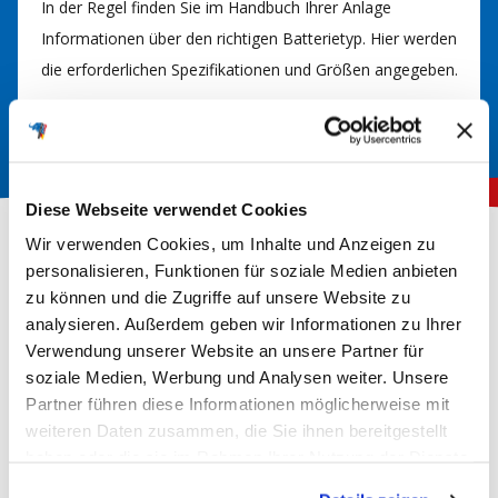
In der Regel finden Sie im Handbuch Ihrer Anlage
Informationen über den richtigen Batterietyp. Hier werden
die erforderlichen Spezifikationen und Größen angegeben.
Diese Webseite verwendet Cookies
Wir verwenden Cookies, um Inhalte und Anzeigen zu
personalisieren, Funktionen für soziale Medien anbieten
Über 150.000 zufriedene Kunden
zu können und die Zugriffe auf unsere Website zu
analysieren. Außerdem geben wir Informationen zu Ihrer
Verwendung unserer Website an unsere Partner für
4,78
Rating
Hervorragend
soziale Medien, Werbung und Analysen weiter. Unsere
10.134
Bewertungen
Partner führen diese Informationen möglicherweise mit
weiteren Daten zusammen, die Sie ihnen bereitgestellt
haben oder die sie im Rahmen Ihrer Nutzung der Dienste
gesammelt haben.
Christof
An