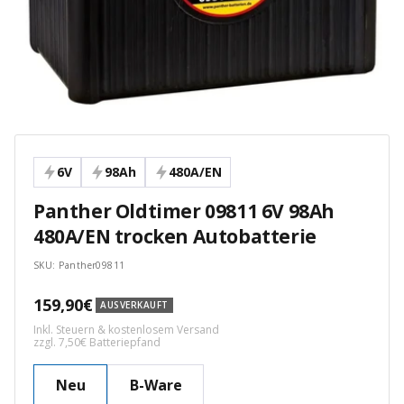
6V
98Ah
480A/EN
Panther Oldtimer 09811 6V 98Ah
480A/EN trocken Autobatterie
SKU:
Panther09811
Angebotspreis
159,90€
AUSVERKAUFT
Inkl. Steuern & kostenlosem Versand
zzgl. 7,50€ Batteriepfand
Neu
B-Ware