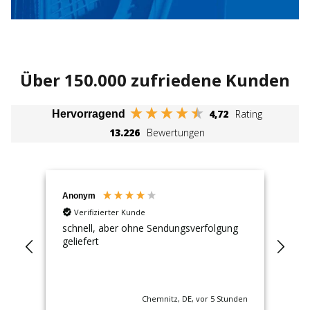
Über 150.000 zufriedene Kunden
4,72
Rating
Hervorragend
13.226
Bewertungen
Anonym
An
Verifizierter Kunde
ackt
schnell, aber ohne Sendungsverfolgung
1 S
geliefert
Nic
höh
auc
hat
nden
Chemnitz, DE, vor 5 Stunden