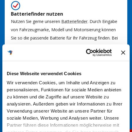
Batteriefinder nutzen
Nutzen Sie gerne unseren
Batteriefinder
. Durch Eingabe
von Fahrzeugmarke, Modell und Motorisierung können
Sie so die passende Batterie für Ihr Fahrzeug finden. Bei
Fragen kommen Sie gerne auf uns zu.
Diese Webseite verwendet Cookies
Im Handbuch nachsehen
Wir verwenden Cookies, um Inhalte und Anzeigen zu
In der Regel finden Sie im Handbuch Ihres Fahrzeugs
personalisieren, Funktionen für soziale Medien anbieten
Informationen über den richtigen Batterietyp. Hier werden
zu können und die Zugriffe auf unsere Website zu
die erforderlichen Spezifikationen und Größen angegeben.
analysieren. Außerdem geben wir Informationen zu Ihrer
Verwendung unserer Website an unsere Partner für
soziale Medien, Werbung und Analysen weiter. Unsere
Partner führen diese Informationen möglicherweise mit