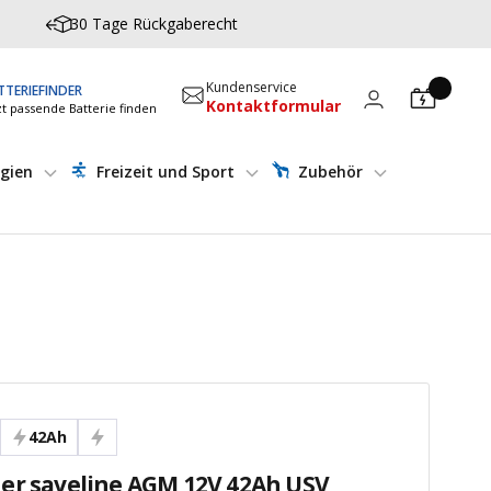
30 Tage Rückgaberecht
Kundenservice
TTERIEFINDER
Kontaktformular
zt passende Batterie finden
gien
Freizeit und Sport
Zubehör
42Ah
er saveline AGM 12V 42Ah USV