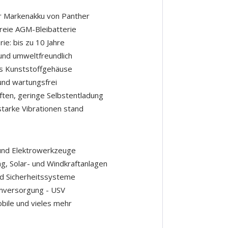
r Markenakku von Panther
freie AGM-Bleibatterie
e: bis zu 10 Jahre
 und umweltfreundlich
es Kunststoffgehäuse
 und wartungsfrei
ten, geringe Selbstentladung
starke Vibrationen stand
nd Elektrowerkzeuge
, Solar- und Windkraftanlagen
nd Sicherheitssysteme
mversorgung - USV
bile und vieles mehr