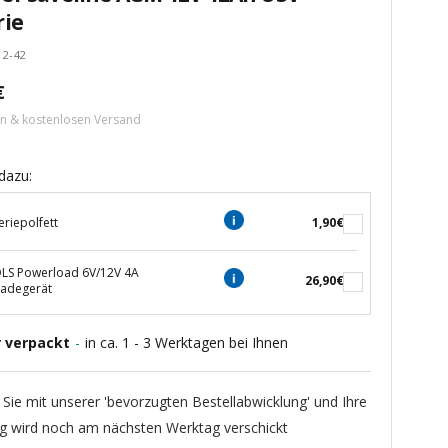
rie
12-42
tspreis
€
ern & kostenlosen Versand
dazu:
eriepolfett
1,90€
S Powerload 6V/12V 4A
26,90€
ladegerät
r verpackt
-
in ca. 1 - 3 Werktagen bei Ihnen
 Sie mit unserer 'bevorzugten Bestellabwicklung' und Ihre
ng wird noch am nächsten Werktag verschickt