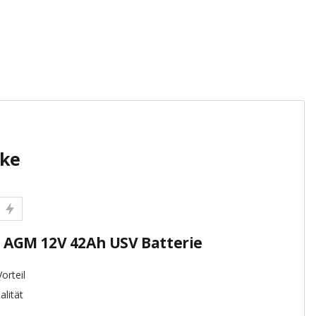
rke
 AGM 12V 42Ah USV Batterie
orteil
alität