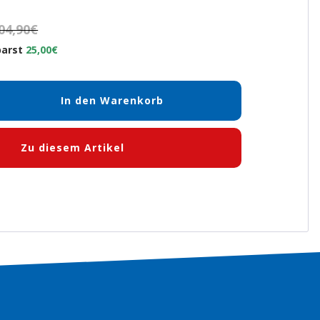
04,90€
parst
25,00€
In den Warenkorb
en
Zu diesem Artikel