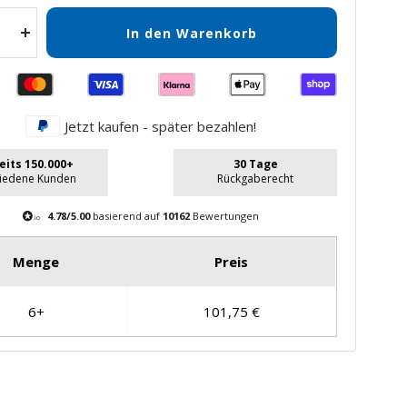
In den Warenkorb
Menge
gern
erhöhen
Jetzt kaufen - später bezahlen!
eits 150.000+
30 Tage
riedene Kunden
Rückgaberecht
4.78/5.00
basierend auf
10162
Bewertungen