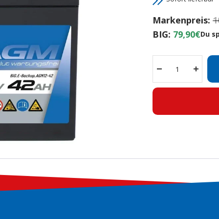
Markenpreis:
1
BIG:
79,90€
Du s
Menge
Menge
verringern
erhöh