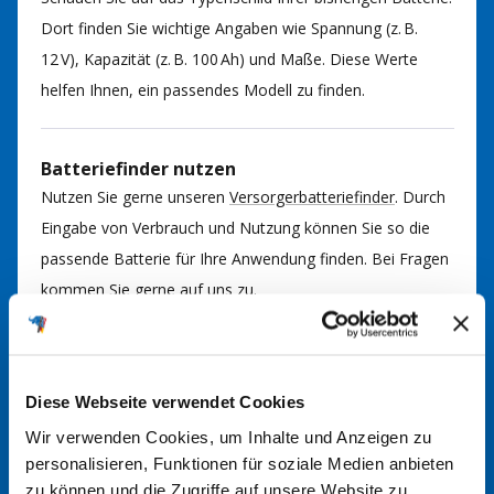
Dort finden Sie wichtige Angaben wie Spannung (z. B.
12 V), Kapazität (z. B. 100 Ah) und Maße. Diese Werte
helfen Ihnen, ein passendes Modell zu finden.
Batteriefinder nutzen
Nutzen Sie gerne unseren
Versorgerbatteriefinder
. Durch
Eingabe von Verbrauch und Nutzung können Sie so die
passende Batterie für Ihre Anwendung finden. Bei Fragen
kommen Sie gerne auf uns zu.
Im Handbuch nachsehen
In der Regel finden Sie im Handbuch Ihrer Anlage
Diese Webseite verwendet Cookies
Informationen über den richtigen Batterietyp. Hier werden
Wir verwenden Cookies, um Inhalte und Anzeigen zu
die erforderlichen Spezifikationen und Größen angegeben.
personalisieren, Funktionen für soziale Medien anbieten
zu können und die Zugriffe auf unsere Website zu