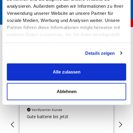
analysieren. Außerdem geben wir Informationen zu Ihrer
Verwendung unserer Website an unsere Partner für
soziale Medien, Werbung und Analysen weiter. Unsere
Partner führen diese Informationen möglicherweise mit
weiteren Daten zusammen, die Sie ihnen bereitgestellt
haben oder die sie im Rahmen Ihrer Nutzung der Dienste
gesammelt haben.
Über 150.000 zufriedene Kunden
Details zeigen
4,78
Rating
Hervorragend
Alle zulassen
10.166
Bewertungen
Ablehnen
Anonym
An
Verifizierter Kunde
Gute batterie bis jetzt
Sup