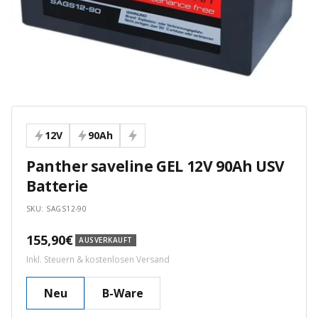
12V
90Ah
Panther saveline GEL 12V 90Ah USV
Batterie
SKU:
SAGS12-90
Angebotspreis
155,90€
AUSVERKAUFT
Inkl. Steuern & kostenlosen Versand
Neu
B-Ware