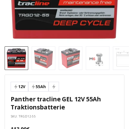
12V
55Ah
Panther tracline GEL 12V 55Ah
Traktionsbatterie
SKU:
TRGD12-55
Angebotspreis