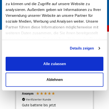
die erforderlichen Spezifikationen und Größen angegeben.
zu können und die Zugriffe auf unsere Website zu
analysieren. Außerdem geben wir Informationen zu Ihrer
Verwendung unserer Website an unsere Partner für
soziale Medien, Werbung und Analysen weiter. Unsere
Partner führen diese Informationen möglicherweise mit
weiteren Daten zusammen, die Sie ihnen bereitgestellt
haben oder die sie im Rahmen Ihrer Nutzung der Dienste
gesammelt haben.
Details zeigen
Über 150.000 zufriedene Kunden
Alle zulassen
4,78
Rating
Hervorragend
10.167
Bewertungen
Ablehnen
Anonym
An
Verifizierter Kunde
Gute batterie bis jetzt
Sup