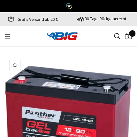
Direkt
zum
Inhalt
30 Tage Rückgaberecht
Gratis Versand ab 20 €
Batterie-
Navigation
Industrie-
Germany
Zoom