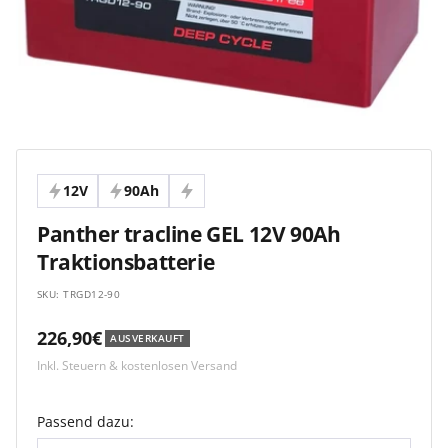
12V
90Ah
Panther tracline GEL 12V 90Ah
Traktionsbatterie
SKU:
TRGD12-90
Angebotspreis
226,90€
AUSVERKAUFT
Inkl. Steuern & kostenlosen Versand
Passend dazu: