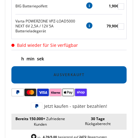
BIG Batteriepolfett
1,90€
Varta POWERZONE VPZ-LOAD5000
NEXT 6V 2,5A / 12V 5A
79,90€
Batterieladegerät
Bald wieder für Sie verfügbar
h
min
sek
AUSVERKAUFT
Jetzt kaufen - später bezahlen!
Bereits 150.000+
Zufriedene
30 Tage
Rückgaberecht
Kunden
4.76/5.00
basierend auf
2472
Bewertungen