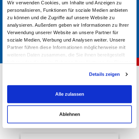
Im Handbuch nachsehen
Wir verwenden Cookies, um Inhalte und Anzeigen zu
In der Regel finden Sie im Handbuch Ihrer Anlage
personalisieren, Funktionen für soziale Medien anbieten
zu können und die Zugriffe auf unsere Website zu
Informationen über den richtigen Batterietyp. Hier werden
analysieren. Außerdem geben wir Informationen zu Ihrer
die erforderlichen Spezifikationen und Größen angegeben.
Verwendung unserer Website an unsere Partner für
soziale Medien, Werbung und Analysen weiter. Unsere
Partner führen diese Informationen möglicherweise mit
weiteren Daten zusammen, die Sie ihnen bereitgestellt
haben oder die sie im Rahmen Ihrer Nutzung der Dienste
gesammelt haben.
Details zeigen
Über 150.000 zufriedene Kunden
Alle zulassen
4,78
Rating
Hervorragend
Ablehnen
10.143
Bewertungen