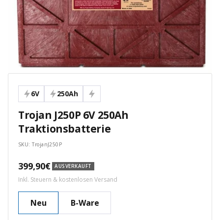
6V
250Ah
Trojan J250P 6V 250Ah
Traktionsbatterie
SKU:
TrojanJ250P
Angebotspreis
399,90€
AUSVERKAUFT
Inkl. Steuern & kostenlosen Versand
Neu
B-Ware