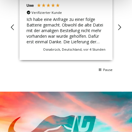
Uwe
An
Verifizierter Kunde
Ich habe eine Anfrage zu einer folge
Sch
Batterie gemacht. Obwohl die alte Datei
Rüc
mit der amaligen Bestellung nicht mehr
Mot
vorhanden war wurde geholfen. Dafür
Qua
erst einmal Danke. Die Lieferung der
zu 
neuen Batterie ging schnell und der Preis
Osnabrück, Deutschland, vor 4 Stunden
war günstig. Ich kann BIG nur empfehlen.
Ich kaufe hier immer wieder. Gruß Uwe
Schleibaum
Pause