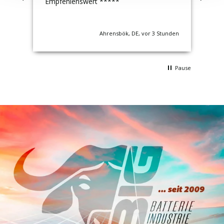
ien
Empfehlenswert *****
Tag
r
unde
Ahrensbök, DE, vor 3 Stunden
Pause