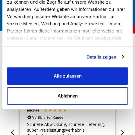
zu können und die Zugriffe auf unsere Website zu
analysieren. Außerdem geben wir Informationen zu Ihrer
Verwendung unserer Website an unsere Partner für
soziale Medien, Werbung und Analysen weiter. Unsere
Partner führen diese Informationen möglicherweise mit
weiteren Daten zusammen, die Sie ihnen bereitgestellt
haben oder die sie im Rahmen Ihrer Nutzung der Dienste
gesammelt haben.
Details zeigen
Über 150.000 zufriedene Kunden
4,78
Rating
Hervorragend
Alle zulassen
10.139
Bewertungen
Ablehnen
Michael
Uw
Verifizierter Kunde
Schnelle Abwicklung, schnelle Lieferung,
Sup
super Preisleistungsverhältnis.
Lie