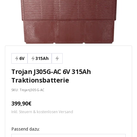
6V
315Ah
Trojan J305G-AC 6V 315Ah
Traktionsbatterie
SKU:
TrojanJ305G-AC
Angebotspreis
399,90€
Inkl. Steuern & kostenlosen Versand
Passend dazu: