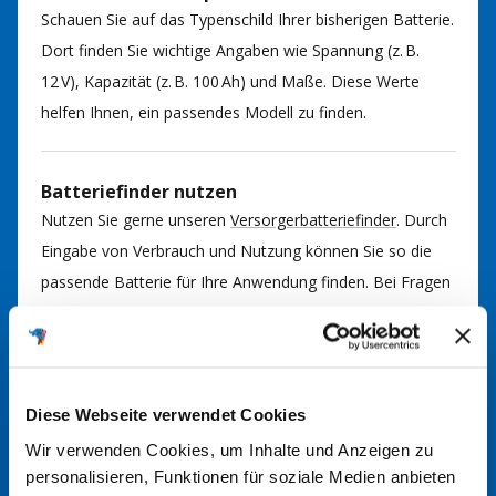
Schauen Sie auf das Typenschild Ihrer bisherigen Batterie.
Dort finden Sie wichtige Angaben wie Spannung (z. B.
12 V), Kapazität (z. B. 100 Ah) und Maße. Diese Werte
helfen Ihnen, ein passendes Modell zu finden.
Batteriefinder nutzen
Nutzen Sie gerne unseren
Versorgerbatteriefinder
. Durch
Eingabe von Verbrauch und Nutzung können Sie so die
passende Batterie für Ihre Anwendung finden. Bei Fragen
kommen Sie gerne auf uns zu.
Im Handbuch nachsehen
Diese Webseite verwendet Cookies
In der Regel finden Sie im Handbuch Ihrer Anlage
Wir verwenden Cookies, um Inhalte und Anzeigen zu
Informationen über den richtigen Batterietyp. Hier werden
personalisieren, Funktionen für soziale Medien anbieten
die erforderlichen Spezifikationen und Größen angegeben.