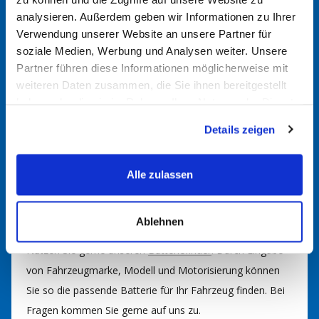
So finden Sie die richtige
analysieren. Außerdem geben wir Informationen zu Ihrer
Verwendung unserer Website an unsere Partner für
Batterie
soziale Medien, Werbung und Analysen weiter. Unsere
Partner führen diese Informationen möglicherweise mit
weiteren Daten zusammen, die Sie ihnen bereitgestellt
haben oder die sie im Rahmen Ihrer Nutzung der Dienste
Alte Batterie überprüfen
gesammelt haben.
Manchmal sind die Spezifikationen direkt auf der alten
Details zeigen
Batterie aufgedruckt. Dort finden Sie möglicherweise
Angaben wie Amperestunden (Ah), Kaltstartstrom (CCA)
Alle zulassen
und die physikalischen Abmessungen.
Ablehnen
Batteriefinder nutzen
Nutzen Sie gerne unseren
Batteriefinder
. Durch Eingabe
von Fahrzeugmarke, Modell und Motorisierung können
Sie so die passende Batterie für Ihr Fahrzeug finden. Bei
Fragen kommen Sie gerne auf uns zu.