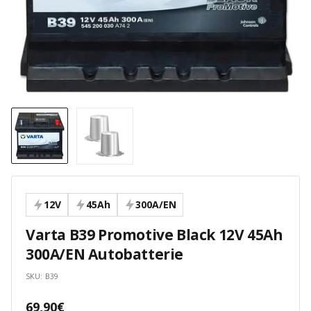
12V
45Ah
300A/EN
Varta B39 Promotive Black 12V 45Ah
300A/EN Autobatterie
SKU:
B39
Angebotspreis
69,90€