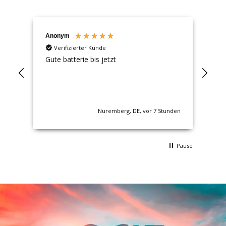
Anonym
An
Verifizierter Kunde
Gute batterie bis jetzt
Sup
nden
Nuremberg, DE, vor 7 Stunden
Pause