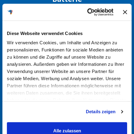
Alte Batterie überprüfen
Manchmal sind die Spezifikationen direkt auf der alten
Diese Webseite verwendet Cookies
Batterie aufgedruckt. Dort finden Sie möglicherweise
Wir verwenden Cookies, um Inhalte und Anzeigen zu
Angaben wie Amperestunden (Ah), Kaltstartstrom (CCA)
personalisieren, Funktionen für soziale Medien anbieten
und die physikalischen Abmessungen.
zu können und die Zugriffe auf unsere Website zu
analysieren. Außerdem geben wir Informationen zu Ihrer
Verwendung unserer Website an unsere Partner für
Batteriefinder nutzen
soziale Medien, Werbung und Analysen weiter. Unsere
Partner führen diese Informationen möglicherweise mit
Nutzen Sie gerne unseren
Batteriefinder
. Durch Eingabe
weiteren Daten zusammen, die Sie ihnen bereitgestellt
von Fahrzeugmarke, Modell und Motorisierung können
haben oder die sie im Rahmen Ihrer Nutzung der Dienste
Sie so die passende Batterie für Ihr Fahrzeug finden. Bei
gesammelt haben.
Fragen kommen Sie gerne auf uns zu.
Details zeigen
Alle zulassen
Im Handbuch nachsehen