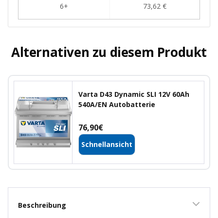
Alternativen zu diesem Produkt
Varta D43 Dynamic SLI 12V 60Ah
540A/EN Autobatterie
Angebotspreis
76,90€
Schnellansicht
Beschreibung