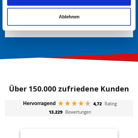
In der Regel finden Sie im Handbuch Ihres Fahrzeugs
Informationen über den richtigen Batterietyp. Hier werden
Ablehnen
die erforderlichen Spezifikationen und Größen angegeben.
Über 150.000 zufriedene Kunden
4,72
Rating
Hervorragend
13.229
Bewertungen