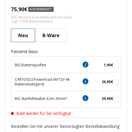
Angebotspreis
75,90€
AUSVERKAUFT
Inkl. Steuern & kostenlosem Versand
zzgl. 7,50€ Batteriepfand
Neu
B-Ware
Passend dazu:
BIG Batteriepolfett
1,90€
CARTOOLS Powerload 6V/12V 4A
26,90€
Batterieladegerät
BIG Starthilfekabel 4,5m 35mm²
29,90€
Bald wieder für Sie verfügbar
Bestellen Sie mit unserer 'bevorzugten Bestellabwicklung'