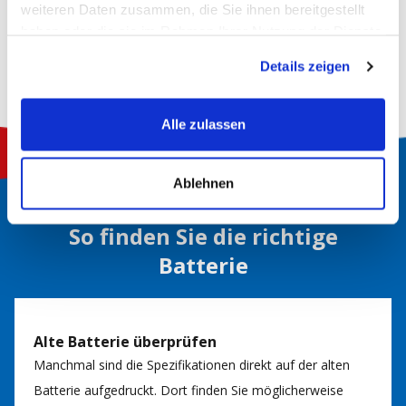
weiteren Daten zusammen, die Sie ihnen bereitgestellt
Zu diesem Artikel
haben oder die sie im Rahmen Ihrer Nutzung der Dienste
gesammelt haben.
Details zeigen
Alle zulassen
Ablehnen
So finden Sie die richtige
Batterie
Alte Batterie überprüfen
Manchmal sind die Spezifikationen direkt auf der alten
Batterie aufgedruckt. Dort finden Sie möglicherweise