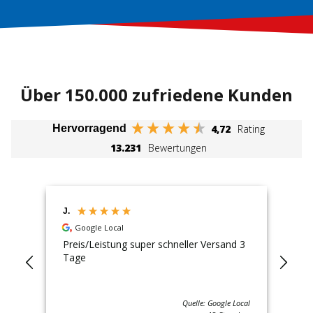
Über 150.000 zufriedene Kunden
4,72
Rating
Hervorragend
13.231
Bewertungen
J.
Lut
Google Local
ch
Preis/Leistung super schneller Versand 3
Nac
Tage
Bes
nac
tat
Ko
Quelle: Google Local
Bes