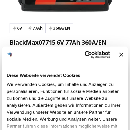
6V
77Ah
360A/EN
BlackMax07715 6V 77Ah 360A/EN
gefüllt Autobatterie
Preis-Leistungs Vorteil
Erstausrüster Qualität
Diese Webseite verwendet Cookies
Sofort lieferbar
Wir verwenden Cookies, um Inhalte und Anzeigen zu
Markenpreis:
175,90€
personalisieren, Funktionen für soziale Medien anbieten
zu können und die Zugriffe auf unsere Website zu
BIG:
109,90€
Du sparst
66,00€
analysieren. Außerdem geben wir Informationen zu Ihrer
Verwendung unserer Website an unsere Partner für
Ausverkauft
soziale Medien, Werbung und Analysen weiter. Unsere
Partner führen diese Informationen möglicherweise mit