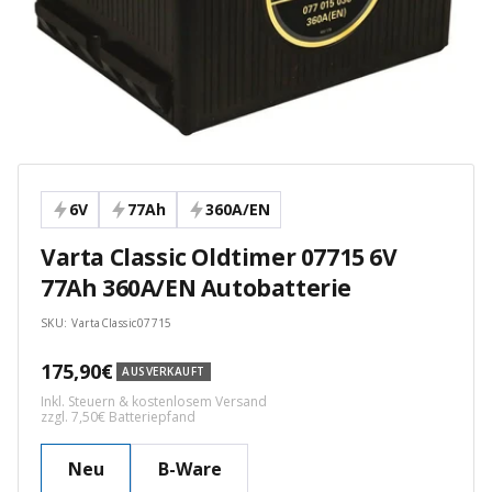
6V
77Ah
360A/EN
Varta Classic Oldtimer 07715 6V
77Ah 360A/EN Autobatterie
SKU:
VartaClassic07715
Angebotspreis
175,90€
AUSVERKAUFT
Inkl. Steuern & kostenlosem Versand
zzgl. 7,50€ Batteriepfand
Neu
B-Ware