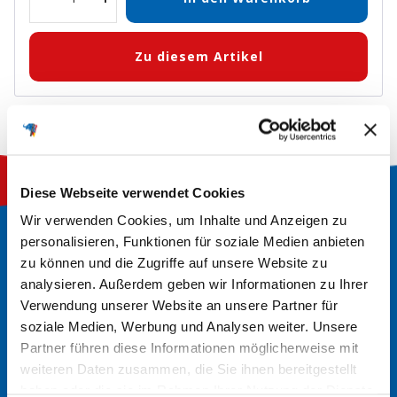
Menge
Menge
verringern
erhöhen
Zu diesem Artikel
Diese Webseite verwendet Cookies
Wir verwenden Cookies, um Inhalte und Anzeigen zu
personalisieren, Funktionen für soziale Medien anbieten
So finden Sie die richtige
zu können und die Zugriffe auf unsere Website zu
Batterie
analysieren. Außerdem geben wir Informationen zu Ihrer
Verwendung unserer Website an unsere Partner für
soziale Medien, Werbung und Analysen weiter. Unsere
Partner führen diese Informationen möglicherweise mit
Alte Batterie überprüfen
weiteren Daten zusammen, die Sie ihnen bereitgestellt
Manchmal sind die Spezifikationen direkt auf der alten
haben oder die sie im Rahmen Ihrer Nutzung der Dienste