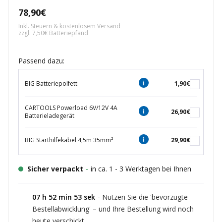
Angebotspreis
78,90€
Inkl. Steuern & kostenlosem Versand
zzgl. 7,50€ Batteriepfand
Passend dazu:
BIG Batteriepolfett
1,90€
CARTOOLS Powerload 6V/12V 4A
26,90€
Batterieladegerät
BIG Starthilfekabel 4,5m 35mm²
29,90€
Sicher verpackt
-
in ca. 1 - 3 Werktagen bei Ihnen
07
h
52
min
52
sek
- Nutzen Sie die 'bevorzugte
Bestellabwicklung' – und Ihre Bestellung wird noch
heute verschickt.