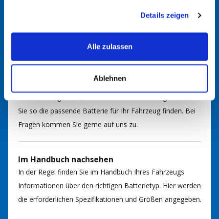
gesammelt haben.
Batterie aufgedruckt. Dort finden Sie möglicherweise
Details zeigen
Angaben wie Amperestunden (Ah), Kaltstartstrom (CCA)
und die physikalischen Abmessungen.
Alle zulassen
Batteriefinder nutzen
Ablehnen
Nutzen Sie gerne unseren
Batteriefinder
. Durch Eingabe
von Fahrzeugmarke, Modell und Motorisierung können
Sie so die passende Batterie für Ihr Fahrzeug finden. Bei
Fragen kommen Sie gerne auf uns zu.
Im Handbuch nachsehen
In der Regel finden Sie im Handbuch Ihres Fahrzeugs
Informationen über den richtigen Batterietyp. Hier werden
die erforderlichen Spezifikationen und Größen angegeben.