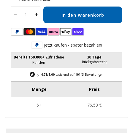
In den Warenkorb
Menge
Menge
verringern
erhöhen
Jetzt kaufen - später bezahlen!
Bereits 150.000+
Zufriedene
30 Tage
Rückgaberecht
Kunden
4.78/5.00
basierend auf
10143
Bewertungen
New content loaded