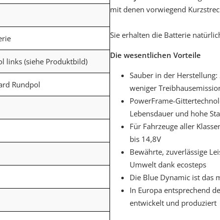
mit denen vorwiegend Kurzstrec
Sie erhalten die Batterie natürlic
erie
Die wesentlichen Vorteile
ol links (siehe Produktbild)
Sauber in der Herstellung
dard Rundpol
weniger Treibhausemissio
PowerFrame-Gittertechnolo
Lebensdauer und hohe Star
Für Fahrzeuge aller Klass
bis 14,8V
Bewährte, zuverlässige Lei
Umwelt dank ecosteps
Die Blue Dynamic ist das 
In Europa entsprechend d
entwickelt und produziert