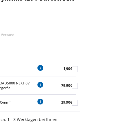
m Versand
1,90€
OAD5000 NEXT 6V
79,90€
egerät
 35mm²
29,90€
 ca. 1 - 3 Werktagen bei Ihnen