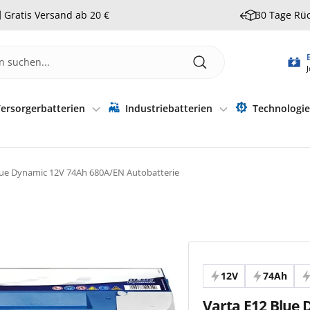
Gratis Versand ab 20 €
30 Tage Rü
J
ersorgerbatterien
Industriebatterien
Technologi
lue Dynamic 12V 74Ah 680A/EN Autobatterie
12V
74Ah
Varta E12 Blue