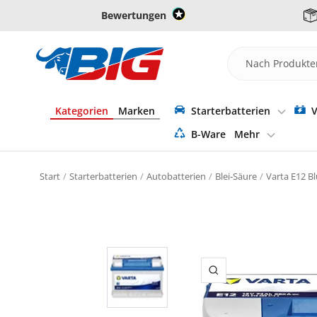
Direkt
Bewertungen
zum
Inhalt
Batterie-
Industrie-
Germany
Kategorien
Marken
Starterbatterien
V
B-Ware
Mehr
Start
Starterbatterien
Autobatterien
Blei-Säure
Varta E12 B
Zoom