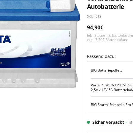
Autobatterie
SKU:
E12
Angebotspreis
94,90€
Inkl. Steuern & kostenlose
zzgl. 7,50€ Batteriepfand
Passend dazu:
BIG Batteriepolfett
Varta POWERZONE VPZ-L
2,5A / 12V 5A Batterielad
BIG Starthilfekabel 4,5m
Sicher verpackt
-
in