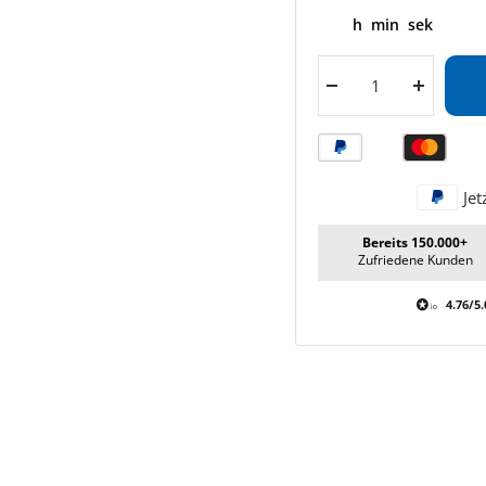
h
min
sek
Menge
Menge
verringern
erhöhen
Jet
Bereits 150.000+
Zufriedene Kunden
4.76/5.