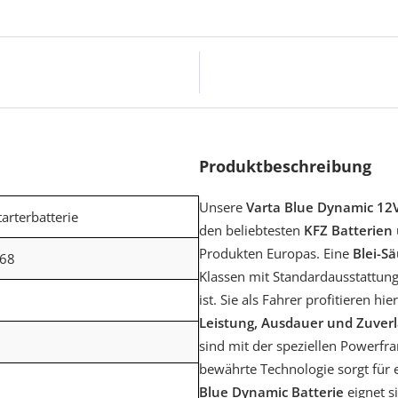
Produktbeschreibung
Unsere
Varta Blue Dynamic 12V
tarterbatterie
den beliebtesten
KFZ Batterien
Produkten Europas. Eine
Blei-Sä
68
Klassen mit Standardausstattung
ist. Sie als Fahrer profitieren hi
Leistung, Ausdauer und Zuverl
sind mit der speziellen Powerfr
bewährte Technologie sorgt für e
Blue Dynamic Batterie
eignet s