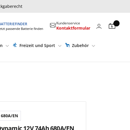
ckgaberecht
Kundenservice
BATTERIEFINDER
Kontaktformular
etzt passende Batterie finden
en
Freizeit und Sport
Zubehör
680A/EN
 Dynamic 12V 74Ah 680A/EN