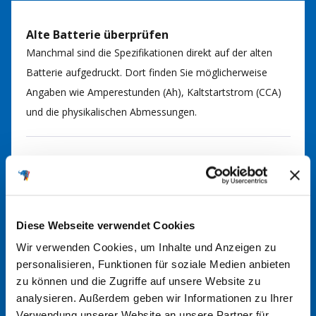
Alte Batterie überprüfen
Manchmal sind die Spezifikationen direkt auf der alten
Batterie aufgedruckt. Dort finden Sie möglicherweise
Angaben wie Amperestunden (Ah), Kaltstartstrom (CCA)
und die physikalischen Abmessungen.
Batteriefinder nutzen
Nutzen Sie gerne unseren
Batteriefinder
. Durch Eingabe
von Fahrzeugmarke, Modell und Motorisierung können
Sie so die passende Batterie für Ihr Fahrzeug finden. Bei
Diese Webseite verwendet Cookies
Fragen kommen Sie gerne auf uns zu.
Wir verwenden Cookies, um Inhalte und Anzeigen zu
personalisieren, Funktionen für soziale Medien anbieten
zu können und die Zugriffe auf unsere Website zu
Im Handbuch nachsehen
analysieren. Außerdem geben wir Informationen zu Ihrer
In der Regel finden Sie im Handbuch Ihres Fahrzeugs
Verwendung unserer Website an unsere Partner für