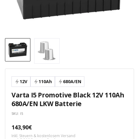
12V
110Ah
680A/EN
Varta I5 Promotive Black 12V 110Ah
680A/EN LKW Batterie
SKU:
I5
Angebotspreis
143,90€
Inkl. Steuern & kostenlosem Versand