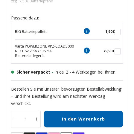
zzgl. 7,50€ Batteriepfand
Passend dazu:
BIG Batteriepolfett
1,90€
Varta POWERZONE VPZ-LOAD5000
NEXT 6V 2,5A / 12V 5A
79,90€
Batterieladegerät
Sicher verpackt
-
in ca. 2 - 4 Werktagen bei Ihnen
Bestellen Sie mit unserer 'bevorzugten Bestellabwicklung'
– und Ihre Bestellung wird am nächsten Werktag
verschickt.
In den Warenkorb
Menge
Menge
verringern
erhöhen