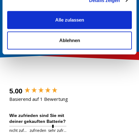
Details zeigen
In der Regel finden Sie im Handbuch Ihres Fahrzeugs
Informationen über den richtigen Batterietyp. Hier werden
Alle zulassen
die erforderlichen Spezifikationen und Größen angegeben.
Ablehnen
New content loaded
5.00
Basierend auf 1 Bewertung
Wie zufrieden sind Sie mit
deiner gekauften Batterie?
nicht zufrieden
zufrieden
sehr zufrieden