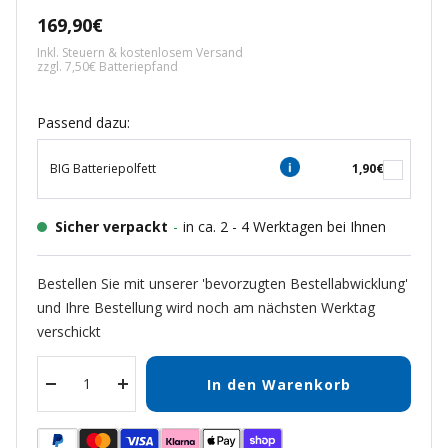
Angebotspreis
169,90€
Inkl. Steuern & kostenlosem Versand
zzgl. 7,50€ Batteriepfand
Passend dazu:
BIG Batteriepolfett
1,90€
Sicher verpackt
-
in ca. 2 - 4 Werktagen bei Ihnen
Bestellen Sie mit unserer 'bevorzugten Bestellabwicklung'
und Ihre Bestellung wird noch am nächsten Werktag
verschickt
In den Warenkorb
Menge
Menge
verringern
erhöhen