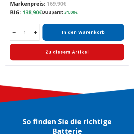
Markenpreis:
169,90€
BIG:
138,90€
Du sparst
31,00€
In den Warenkorb
Menge
Menge
verringern
erhöhen
Zu diesem Artikel
So finden Sie die richtige
Batterie