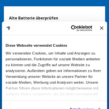
Alte Batterie überprüfen
Manchmal sind die Spezifikationen direkt auf der alten
Batterie aufgedruckt. Dort finden Sie möglicherweise
Angaben wie Amperestunden (Ah), Kaltstartstrom (CCA)
und die physikalischen Abmessungen.
Diese Webseite verwendet Cookies
Wir verwenden Cookies, um Inhalte und Anzeigen zu
personalisieren, Funktionen für soziale Medien anbieten
Batteriefinder nutzen
zu können und die Zugriffe auf unsere Website zu
Nutzen Sie gerne unseren
Batteriefinder
. Durch Eingabe
analysieren. Außerdem geben wir Informationen zu Ihrer
von Fahrzeugmarke, Modell und Motorisierung können
Verwendung unserer Website an unsere Partner für
Sie so die passende Batterie für Ihr Fahrzeug finden. Bei
soziale Medien, Werbung und Analysen weiter. Unsere
Partner führen diese Informationen möglicherweise mit
Fragen kommen Sie gerne auf uns zu.
weiteren Daten zusammen, die Sie ihnen bereitgestellt
haben oder die sie im Rahmen Ihrer Nutzung der Dienste
Im Handbuch nachsehen
gesammelt haben.