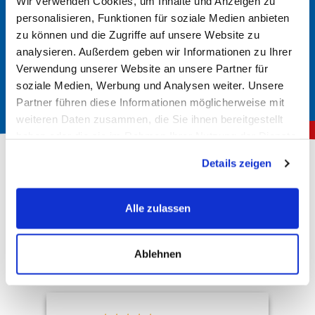
Wir verwenden Cookies, um Inhalte und Anzeigen zu
In der Regel finden Sie im Handbuch Ihrer Anlage
personalisieren, Funktionen für soziale Medien anbieten
Informationen über den richtigen Batterietyp. Hier werden
zu können und die Zugriffe auf unsere Website zu
analysieren. Außerdem geben wir Informationen zu Ihrer
die erforderlichen Spezifikationen und Größen angegeben.
Verwendung unserer Website an unsere Partner für
soziale Medien, Werbung und Analysen weiter. Unsere
Partner führen diese Informationen möglicherweise mit
weiteren Daten zusammen, die Sie ihnen bereitgestellt
haben oder die sie im Rahmen Ihrer Nutzung der Dienste
gesammelt haben.
Details zeigen
Über 150.000 zufriedene Kunden
Alle zulassen
4,78
Rating
Hervorragend
10.165
Bewertungen
Ablehnen