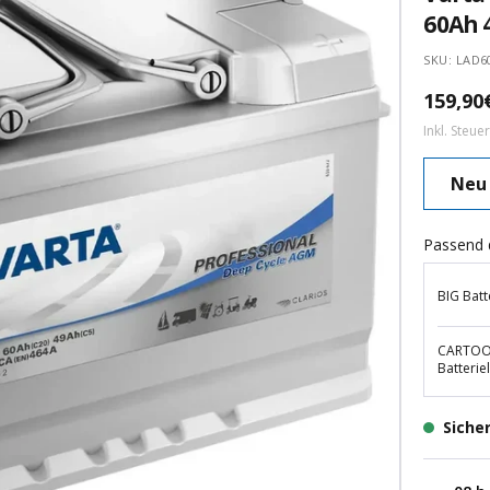
60Ah 
SKU:
LAD6
Angebo
159,90
Inkl. Steu
Neu
Passend 
BIG Batt
CARTOOL
Batterie
Siche