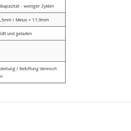
kapazität - weniger Zyklen
9,5mm / Minus = 17,9mm
üllt und geladen
bleitung / Belüftung dennoch
en