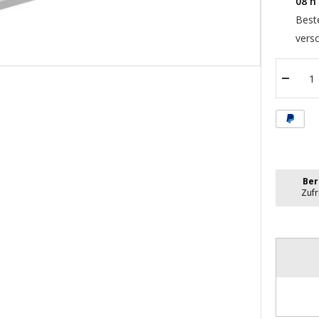
08
h
Best
versc
Menge
verrin
Ber
Zuf