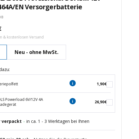
464A/EN Versorgerbatterie
0B
tspreis
€
ern & kostenlosen Versand
Neu - ohne MwSt.
dazu:
eriepolfett
1,90€
S Powerload 6V/12V 4A
26,90€
ladegerät
r verpackt
-
in ca. 1 - 3 Werktagen bei Ihnen