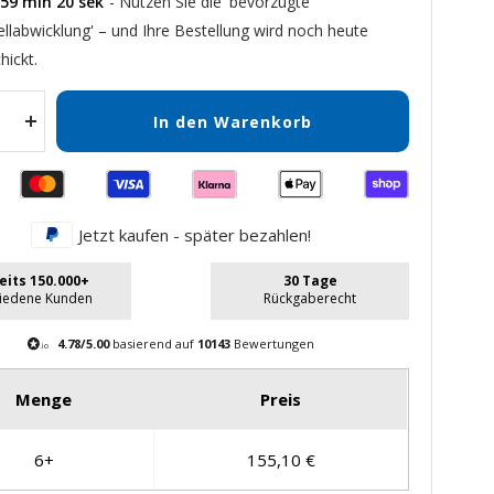
59
min
19
sek
- Nutzen Sie die 'bevorzugte
ellabwicklung' – und Ihre Bestellung wird noch heute
hickt.
In den Warenkorb
Menge
gern
erhöhen
Jetzt kaufen - später bezahlen!
eits 150.000+
30 Tage
riedene Kunden
Rückgaberecht
4.78/5.00
basierend auf
10143
Bewertungen