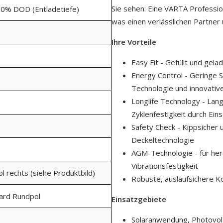
Sie sehen: Eine VARTA Profession
50% DOD (Entladetiefe)
was einen verlässlichen Partner
Ihre Vorteile
Easy Fit - Gefüllt und gela
Energy Control - Geringe 
Technologie und innovativ
Longlife Technology - La
Zyklenfestigkeit durch Ein
Safety Check - Kippsicher 
Deckeltechnologie
AGM-Technologie - für he
Vibrationsfestigkeit
ol rechts (siehe Produktbild)
Robuste, auslaufsichere K
dard Rundpol
Einsatzgebiete
Solaranwendung, Photovol