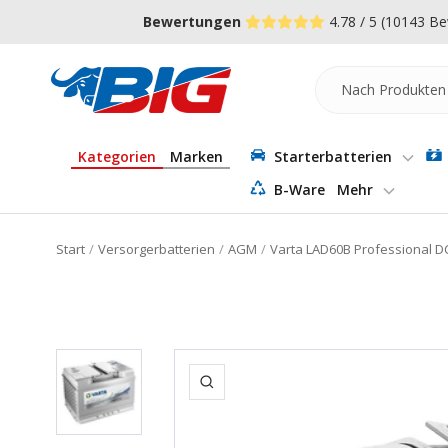
Direkt
↵
↵
↵
Zum Menü springen
Fußzeile springen
Barrierefreiheits-Widget öffnen
Bewertungen
4.78 / 5
(10143 Be
zum
Inhalt
Batterie-
Industrie-
Germany
Kategorien
Marken
Starterbatterien
B-Ware
Mehr
Start
Versorgerbatterien
AGM
Varta LAD60B Professional D
Zoom