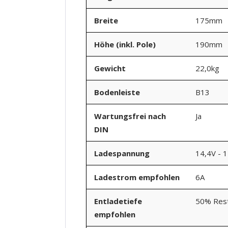
Breite
175mm
Höhe (inkl. Pole)
190mm
Gewicht
22,0kg
Bodenleiste
B13
Wartungsfrei nach
Ja
DIN
Ladespannung
14,4V - 
Ladestrom empfohlen
6A
Entladetiefe
50% Rest
empfohlen