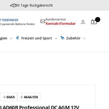
30 Tage Rückgaberecht
Kundenservice
TTERIEFINDER
Kontaktformular
zt passende Batterie finden
gien
Freizeit und Sport
Zubehör
60Ah
464A/EN
 LAD60B Professional DC AGM 12V