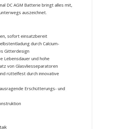
al DC AGM Batterie bringt alles mit,
 unterwegs auszeichnet.
den, sofort einsatzbereit
Selbstentladung durch Calcium-
es Gitterdesign
nge Lebensdauer und hohe
satz von Glasvliesseparatoren
und rüttelfest durch innovative
rausragende Erschütterungs- und
onstruktion
taik