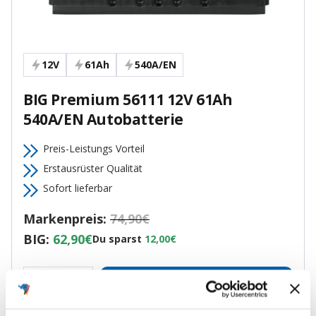
12V
61Ah
540A/EN
BIG Premium 56111 12V 61Ah
540A/EN Autobatterie
Preis-Leistungs Vorteil
Erstausrüster Qualität
Sofort lieferbar
Markenpreis:
74,90€
BIG:
62,90€
Du sparst
12,00€
In den Warenkorb
Menge
Menge
verringern
erhöhen