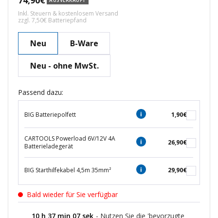
74,90€
AUSVERKAUFT
Inkl. Steuern & kostenlosem Versand
zzgl. 7,50€ Batteriepfand
Neu
B-Ware
Neu - ohne MwSt.
Passend dazu:
BIG Batteriepolfett
1,90€
CARTOOLS Powerload 6V/12V 4A
26,90€
Batterieladegerät
BIG Starthilfekabel 4,5m 35mm²
29,90€
Bald wieder für Sie verfügbar
10
h
37
min
07
sek
- Nutzen Sie die 'bevorzugte