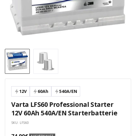
12V
60Ah
540A/EN
Varta LFS60 Professional Starter
12V 60Ah 540A/EN Starterbatterie
SKU:
LFS60
Angebotspreis