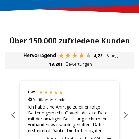
Über 150.000 zufriedene Kunden
4,72
Rating
Hervorragend
13.201
Bewertungen
Uwe
An
Verifizierter Kunde
Ich habe eine Anfrage zu einer folge
Sch
Batterie gemacht. Obwohl die alte Datei
Rüc
mit der amaligen Bestellung nicht mehr
Mot
vorhanden war wurde geholfen. Dafür
Qua
erst einmal Danke. Die Lieferung der
zu 
neuen Batterie ging schnell und der Preis
Osnabrück, Deutschland, vor 4 Stunden