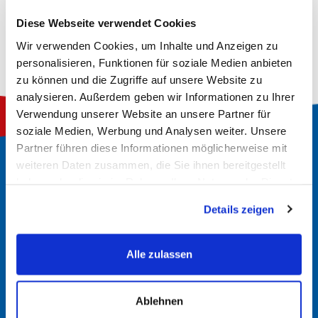
Zu diesem Artikel
Diese Webseite verwendet Cookies
Wir verwenden Cookies, um Inhalte und Anzeigen zu
personalisieren, Funktionen für soziale Medien anbieten
zu können und die Zugriffe auf unsere Website zu
analysieren. Außerdem geben wir Informationen zu Ihrer
Verwendung unserer Website an unsere Partner für
soziale Medien, Werbung und Analysen weiter. Unsere
Partner führen diese Informationen möglicherweise mit
weiteren Daten zusammen, die Sie ihnen bereitgestellt
So finden Sie die richtige
haben oder die sie im Rahmen Ihrer Nutzung der Dienste
Batterie
gesammelt haben.
Details zeigen
Alle zulassen
Alte Batterie überprüfen
Manchmal sind die Spezifikationen direkt auf der alten
Ablehnen
Batterie aufgedruckt. Dort finden Sie möglicherweise