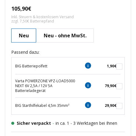
Angebotspreis
105,90€
Inkl. Steuern & kostenlosem Versand
zzgl. 7,50€ Batteriepfand
Neu
Neu - ohne MwSt.
Passend dazu:
BIG Batteriepolfett
1,90€
Varta POWERZONE VPZ-LOAD5000
NEXT 6V 2,5A / 12V 5A
79,90€
Batterieladegerät
BIG Starthilfekabel 4,5m 35mm²
29,90€
Sicher verpackt
-
in ca. 1 - 3 Werktagen bei Ihnen