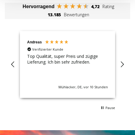
4,72
Rating
Hervorragend
13.185
Bewertungen
Andreas
Tim
Verifizierter Kunde
Top Qualität, super Preis und zügige
1A,
Lieferung. Ich bin sehr zufrieden.
ALL
t.
gel
bes
uns
Local
nden
Mühlacker, DE, vor 10 Stunden
Pause