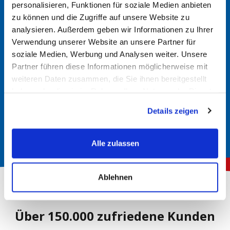
von Fahrzeugmarke, Modell und Motorisierung können
personalisieren, Funktionen für soziale Medien anbieten
Sie so die passende Batterie für Ihr Fahrzeug finden. Bei
zu können und die Zugriffe auf unsere Website zu
Fragen kommen Sie gerne auf uns zu.
analysieren. Außerdem geben wir Informationen zu Ihrer
Verwendung unserer Website an unsere Partner für
soziale Medien, Werbung und Analysen weiter. Unsere
Im Handbuch nachsehen
Partner führen diese Informationen möglicherweise mit
weiteren Daten zusammen, die Sie ihnen bereitgestellt
In der Regel finden Sie im Handbuch Ihres Fahrzeugs
haben oder die sie im Rahmen Ihrer Nutzung der Dienste
Informationen über den richtigen Batterietyp. Hier werden
gesammelt haben.
die erforderlichen Spezifikationen und Größen angegeben.
Details zeigen
Alle zulassen
Ablehnen
Über 150.000 zufriedene Kunden