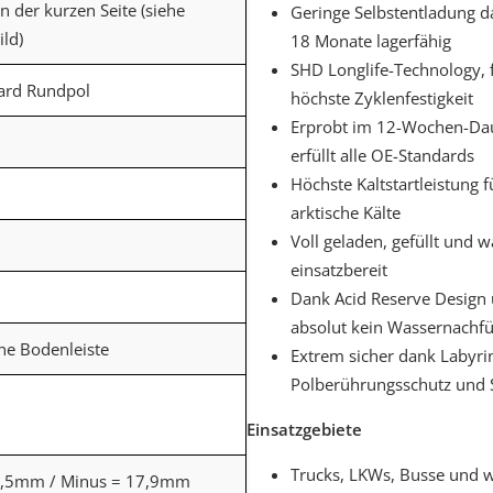
an der kurzen Seite (siehe
Geringe Selbstentladung da
ld)
18 Monate lagerfähig
SHD Longlife-Technology, 
dard Rundpol
höchste Zyklenfestigkeit
Erprobt im 12-Wochen-Dau
erfüllt alle OE-Standards
Höchste Kaltstartleistung 
arktische Kälte
Voll geladen, gefüllt und wa
einsatzbereit
Dank Acid Reserve Design 
absolut kein Wassernachfü
ne Bodenleiste
Extrem sicher dank Labyri
Polberührungsschutz und 
Einsatzgebiete
Trucks, LKWs, Busse und w
9,5mm / Minus = 17,9mm