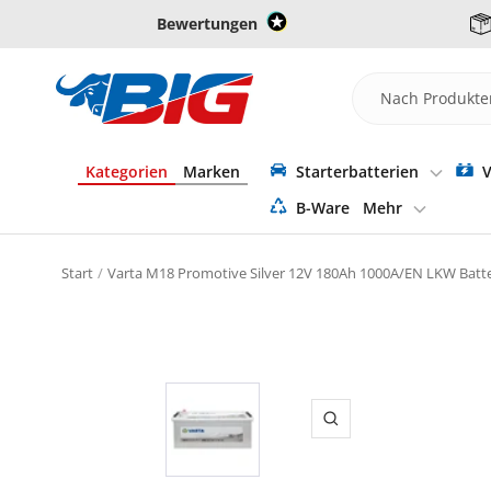
Direkt
Bewertungen
zum
Inhalt
Batterie-
Industrie-
Germany
Kategorien
Marken
Starterbatterien
V
B-Ware
Mehr
Start
Varta M18 Promotive Silver 12V 180Ah 1000A/EN LKW Batte
Zoom