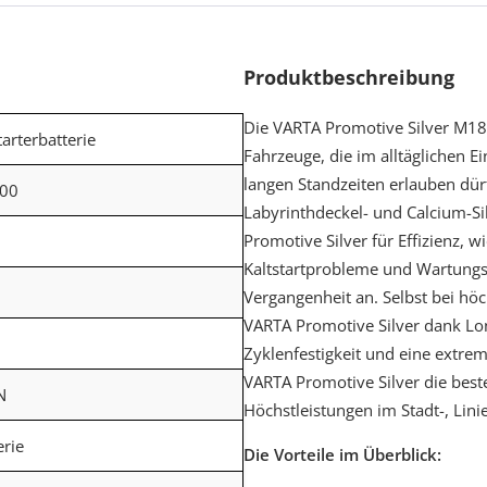
Produktbeschreibung
Die VARTA Promotive Silver M18 
tarterbatterie
Fahrzeuge, die im alltäglichen Ei
langen Standzeiten erlauben dürf
00
Labyrinthdeckel- und Calcium-Si
Promotive Silver für Effizienz, 
Kaltstartprobleme und Wartungsi
Vergangenheit an. Selbst bei hö
VARTA Promotive Silver dank Lo
Zyklenfestigkeit und eine extre
VARTA Promotive Silver die bes
N
Höchstleistungen im Stadt-, Lini
erie
Die Vorteile im Überblick: