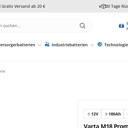
Gratis Versand ab 20 €
30 Tage Rü
J
ersorgerbatterien
Industriebatterien
Technologi
rie
12V
180Ah
Varta M18 Promo