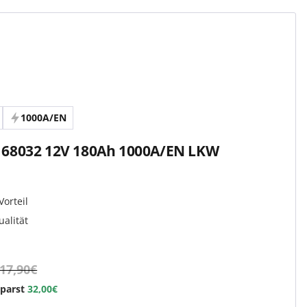
1000A/EN
 68032 12V 180Ah 1000A/EN LKW
Vorteil
ualität
17,90€
sparst
32,00€