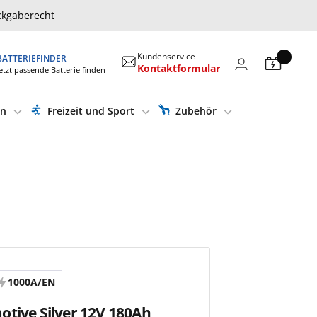
ckgaberecht
Kundenservice
BATTERIEFINDER
Kontaktformular
etzt passende Batterie finden
en
Freizeit und Sport
Zubehör
1000A/EN
tive Silver 12V 180Ah