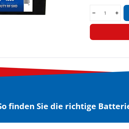
Menge
Meng
verringern
erhöh
So finden Sie die richtige Batteri