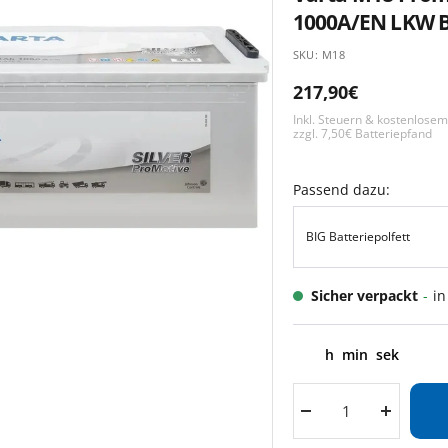
1000A/EN LKW B
SKU:
M18
Angebotspreis
217,90€
Inkl. Steuern & kostenlose
zzgl. 7,50€ Batteriepfand
Passend dazu:
BIG Batteriepolfett
Sicher verpackt
-
in
h
min
sek
Menge
Menge