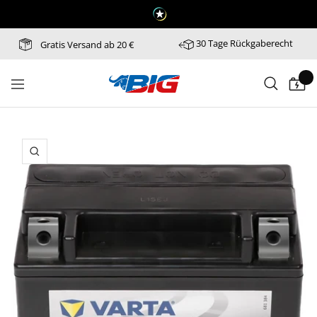
Direkt
zum
Inhalt
30 Tage Rückgaberecht
Gratis Versand ab 20 €
Batterie-
Navigation
Industrie-
Germany
Zoom