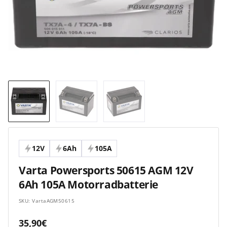
12V
6Ah
105A
Varta Powersports 50615 AGM 12V
6Ah 105A Motorradbatterie
SKU:
VartaAGM50615
Angebotspreis
35,90€