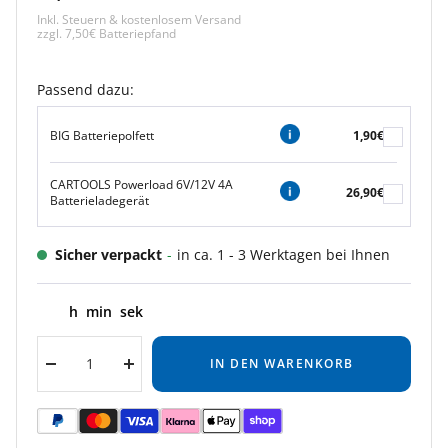
Inkl. Steuern & kostenlosem Versand
zzgl. 7,50€ Batteriepfand
Passend dazu:
BIG Batteriepolfett
1,90€
CARTOOLS Powerload 6V/12V 4A
26,90€
Batterieladegerät
Sicher verpackt
-
in ca. 1 - 3 Werktagen bei Ihnen
h
min
sek
IN DEN WARENKORB
Menge
Menge
verringern
erhöhen