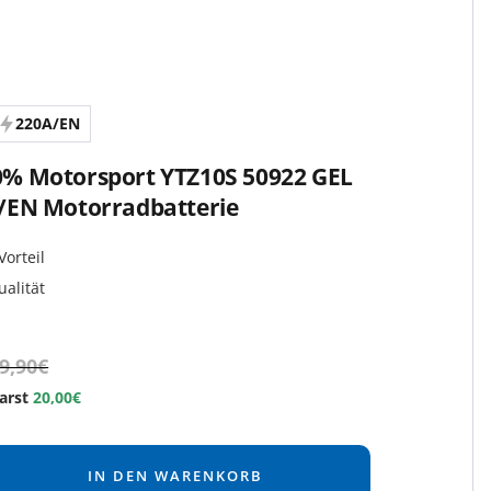
220A/EN
% Motorsport YTZ10S 50922 GEL
/EN Motorradbatterie
Vorteil
ualität
9,90€
arst
20,00€
IN DEN WARENKORB
e