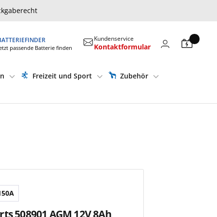
ckgaberecht
Kundenservice
BATTERIEFINDER
Kontaktformular
etzt passende Batterie finden
en
Freizeit und Sport
Zubehör
150A
rts 508901 AGM 12V 8Ah