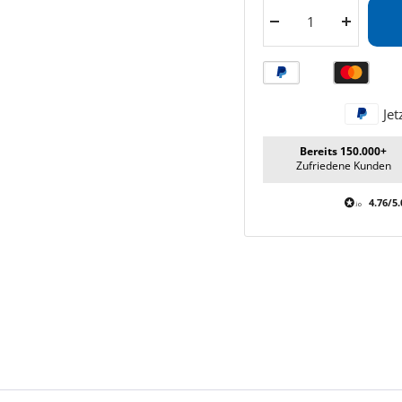
Menge
Menge
verringern
erhöhen
Jet
Bereits 150.000+
Zufriedene Kunden
4.76/5.