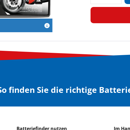
verringern
erhöh
So finden Sie die richtige Batteri
Batteriefinder nutzen
Im Ha