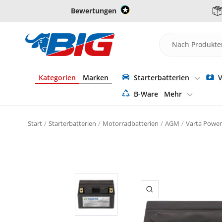
Direkt
Bewertungen
zum
Inhalt
Batterie-
Industrie-
Germany
Kategorien
Marken
Starterbatterien
V
B-Ware
Mehr
Start
Starterbatterien
Motorradbatterien
AGM
Varta Power
Zoom