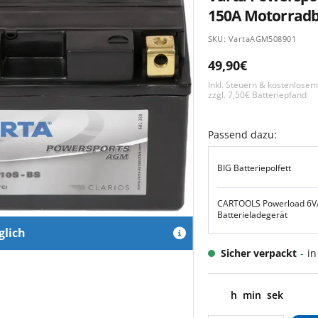
150A Motorradb
SKU:
VartaAGM508901
Angebotspreis
49,90€
Inkl. Steuern & kostenlose
zzgl. 7,50€ Batteriepfand
Passend dazu:
BIG Batteriepolfett
CARTOOLS Powerload 6V
Batterieladegerät
glich
Sicher verpackt
-
in
h
min
sek