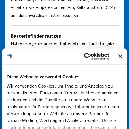
Angaben wie Amperestunden (Ah), Kaltstartstrom (CCA)
und die physikalischen Abmessungen.
Batteriefinder nutzen
Nutzen Sie gerne unseren
Batteriefinder
. Durch Eingabe
von Fahrzeugmarke, Modell und Motorisierung können
Sie so die passende Batterie für Ihr Fahrzeug finden. Bei
Fragen kommen Sie gerne auf uns zu.
Diese Webseite verwendet Cookies
Wir verwenden Cookies, um Inhalte und Anzeigen zu
Im Handbuch nachsehen
personalisieren, Funktionen für soziale Medien anbieten
In der Regel finden Sie im Handbuch Ihres Fahrzeugs
zu können und die Zugriffe auf unsere Website zu
Informationen über den richtigen Batterietyp. Hier werden
analysieren. Außerdem geben wir Informationen zu Ihrer
die erforderlichen Spezifikationen und Größen angegeben.
Verwendung unserer Website an unsere Partner für
soziale Medien, Werbung und Analysen weiter. Unsere
Partner führen diese Informationen möglicherweise mit