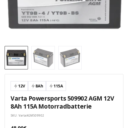
12V
8Ah
115A
Varta Powersports 509902 AGM 12V
8Ah 115A Motorradbatterie
SKU:
VartaAGM509902
Angebotspreis