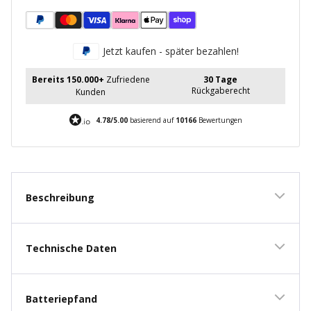
verringern
erhöhen
Jetzt kaufen - später bezahlen!
Bereits 150.000+
Zufriedene
30 Tage
Rückgaberecht
Kunden
4.78/5.00
basierend auf
10166
Bewertungen
Beschreibung
Technische Daten
Batteriepfand