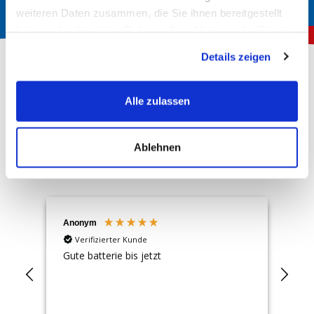
weiteren Daten zusammen, die Sie ihnen bereitgestellt
haben oder die sie im Rahmen Ihrer Nutzung der Dienste
gesammelt haben.
Details zeigen
Über 150.000 zufriedene Kunden
Alle zulassen
4,72
Rating
Hervorragend
Ablehnen
13.230
Bewertungen
Anonym
An
Verifizierter Kunde
Gute batterie bis jetzt
Sup