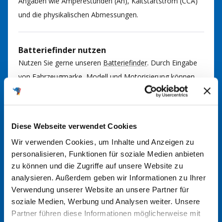
Angaben wie Amperestunden (Ah), Kaltstartstrom (CCA)
und die physikalischen Abmessungen.
Batteriefinder nutzen
Nutzen Sie gerne unseren
Batteriefinder
. Durch Eingabe
von Fahrzeugmarke, Modell und Motorisierung können
Sie so die passende Batterie für Ihr Fahrzeug finden. Bei
Fragen kommen Sie gerne auf uns zu.
Diese Webseite verwendet Cookies
Im Handbuch nachsehen
Wir verwenden Cookies, um Inhalte und Anzeigen zu
In der Regel finden Sie im Handbuch Ihres Fahrzeugs
personalisieren, Funktionen für soziale Medien anbieten
zu können und die Zugriffe auf unsere Website zu
Informationen über den richtigen Batterietyp. Hier werden
analysieren. Außerdem geben wir Informationen zu Ihrer
die erforderlichen Spezifikationen und Größen angegeben.
Verwendung unserer Website an unsere Partner für
soziale Medien, Werbung und Analysen weiter. Unsere
Partner führen diese Informationen möglicherweise mit