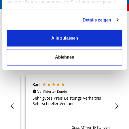
weiteren Daten zusammen, die Sie ihnen bereitgestellt
haben oder die sie im Rahmen Ihrer Nutzung der Dienste
gesammelt haben.
Details zeigen
Über 150.000 zufriedene Kunden
Alle zulassen
4,72
Rating
Hervorragend
Ablehnen
13.236
Bewertungen
Karl
Tib
Verifizierter Kunde
fer
Sehr gutes Preis Leistungs Verhältnis
Gut
Sehr schneller Versand
Gut
Auf
Local
nden
Graz, AT, vor 10 Stunden