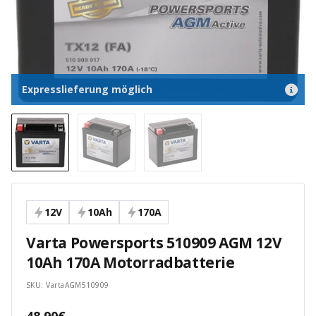
Expresslieferung möglich
12V
10Ah
170A
Varta Powersports 510909 AGM 12V
10Ah 170A Motorradbatterie
SKU:
VartaAGM510909
Angebotspreis