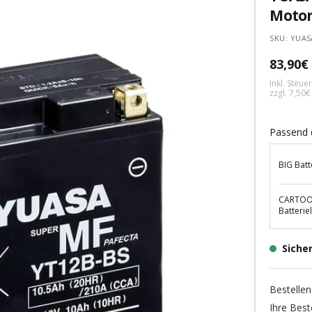
Motor
SKU:
YUAS
Angebo
83,90€
Inkl. Steu
zzgl. 7,50
Passend 
BIG Batt
CARTOOL
Batterie
Siche
Bestellen
Ihre Best