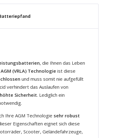
Batteriepfand
eistungsbatterien
, die Ihnen das Leben
r
AGM (VRLA) Technologie
ist diese
schlossen
und muss somit nie aufgefüllt
id verhindert das Auslaufen von
höhte Sicherheit
. Lediglich ein
 notwendig.
rch Ihre AGM Technologie
sehr robust
dieser Eigenschaften eignet sich diese
Motorräder, Scooter, Geländefahrzeuge,