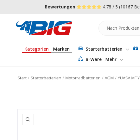
Direkt
↵
↵
↵
Zum Menü springen
Fußzeile springen
Barrierefreiheits-Widget öffnen
Bewertungen
4.78 / 5
(10167 Be
zum
Inhalt
Batterie-
Industrie-
Germany
Kategorien
Marken
Starterbatterien
B-Ware
Mehr
Start
Starterbatterien
Motorradbatterien
AGM
YUASA MF Y
Zoom