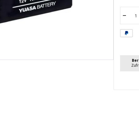
Menge
verrin
Ber
Zuf