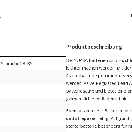
g
Produktbeschreibung
Die YUASA Batterien sind
Hochl
 Schraube2B-BS
leichter machen werden! Mit de
Starterbatterie
permanent ver
werden. Valve Regulated Lead Ac
Batteriesäure und bietet eine
er
gelegentliches Aufladen ist hier
Ebenso sind diese Batterien du
und strapazierfähig
. Aufgrund 
Starterbatterie besonders für 