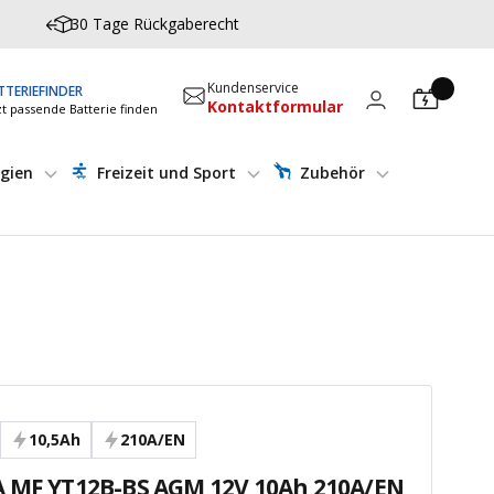
30 Tage Rückgaberecht
Kundenservice
TTERIEFINDER
Kontaktformular
zt passende Batterie finden
gien
Freizeit und Sport
Zubehör
10,5Ah
210A/EN
 MF YT12B-BS AGM 12V 10Ah 210A/EN