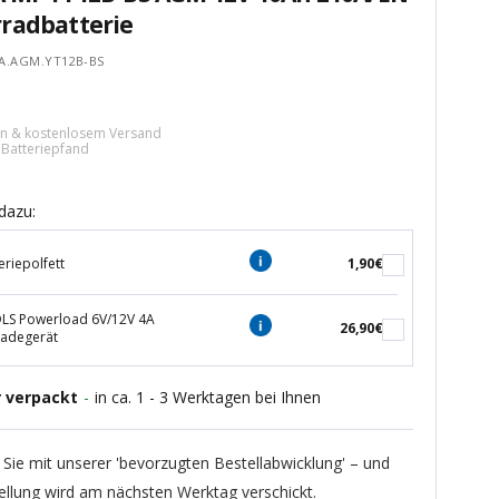
radbatterie
A.AGM.YT12B-BS
tspreis
ern & kostenlosem Versand
€ Batteriepfand
dazu:
eriepolfett
1,90€
S Powerload 6V/12V 4A
26,90€
ladegerät
r verpackt
-
in ca. 1 - 3 Werktagen bei Ihnen
 Sie mit unserer 'bevorzugten Bestellabwicklung' – und
ellung wird am nächsten Werktag verschickt.