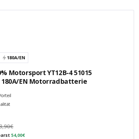
180A/EN
0% Motorsport YT12B-4 51015
 180A/EN Motorradbatterie
orteil
alität
3,90€
parst
54,00€