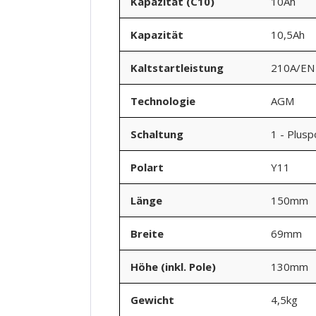
Kapazität (C10)
10Ah
Kapazität
10,5Ah
Kaltstartleistung
210A/EN
Technologie
AGM
Schaltung
1 - Plusp
Polart
Y11
Länge
150mm
Breite
69mm
Höhe (inkl. Pole)
130mm
Gewicht
4,5kg