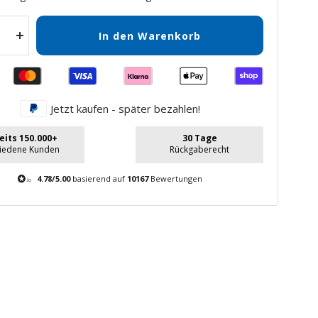
In den Warenkorb
Menge
gern
erhöhen
Jetzt kaufen - später bezahlen!
eits 150.000+
30 Tage
riedene Kunden
Rückgaberecht
4.78/5.00
basierend auf
10167
Bewertungen