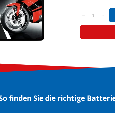
Menge
Menge
verringern
erhöh
So finden Sie die richtige Batteri