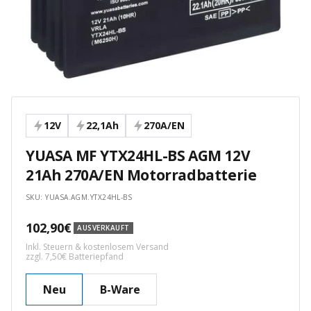
12V
22,1Ah
270A/EN
YUASA MF YTX24HL-BS AGM 12V
21Ah 270A/EN Motorradbatterie
SKU:
YUASA.AGM.YTX24HL-BS
Angebotspreis
102,90€
AUSVERKAUFT
Inkl. Steuern & kostenlosem Versand
zzgl. 7,50€ Batteriepfand
Neu
B-Ware