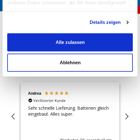
weiteren Daten zusammen, die Sie ihnen bereitgestellt
haben oder die sie im Rahmen Ihrer Nutzung der Dienste
gesammelt haben.
Details zeigen
Über 150.000 zufriedene Kunden
Alle zulassen
4,72
Rating
Hervorragend
Ablehnen
13.231
Bewertungen
Andrea
J.
Verifizierter Kunde
Sehr schnelle Lieferung. Batterien gleich
Preis/Lei
eingebaut. Alles super.
Ta
Wiesbaden, DE, seconds 13 ago