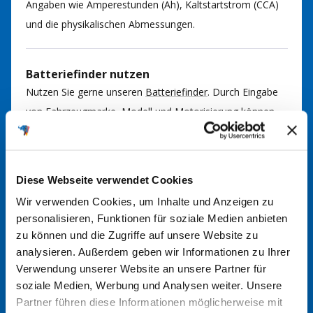
Angaben wie Amperestunden (Ah), Kaltstartstrom (CCA)
und die physikalischen Abmessungen.
Batteriefinder nutzen
Nutzen Sie gerne unseren
Batteriefinder
. Durch Eingabe
von Fahrzeugmarke, Modell und Motorisierung können
Sie so die passende Batterie für Ihr Fahrzeug finden. Bei
Fragen kommen Sie gerne auf uns zu.
Diese Webseite verwendet Cookies
Im Handbuch nachsehen
Wir verwenden Cookies, um Inhalte und Anzeigen zu
In der Regel finden Sie im Handbuch Ihres Fahrzeugs
personalisieren, Funktionen für soziale Medien anbieten
zu können und die Zugriffe auf unsere Website zu
Informationen über den richtigen Batterietyp. Hier werden
analysieren. Außerdem geben wir Informationen zu Ihrer
die erforderlichen Spezifikationen und Größen angegeben.
Verwendung unserer Website an unsere Partner für
soziale Medien, Werbung und Analysen weiter. Unsere
Partner führen diese Informationen möglicherweise mit