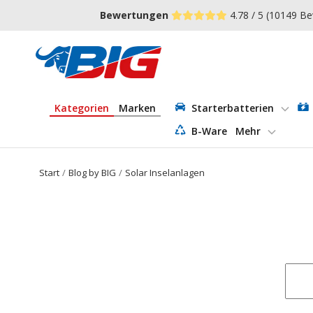
Direkt
↵
↵
↵
Zum Menü springen
Fußzeile springen
Barrierefreiheits-Widget öffnen
Bewertungen
4.78 / 5
(10149 Be
zum
Inhalt
Batterie-
Industrie-
Germany
Kategorien
Marken
Starterbatterien
B-Ware
Mehr
Start
Blog by BIG
Solar Inselanlagen