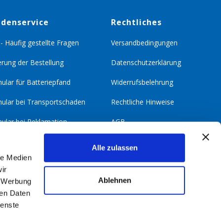
denservice
Rechtliches
- Häufig gestellte Fragen
Versandbedingungen
rung der Bestellung
Datenschutzerklärung
ular für Batteriepfand
Widerrufsbelehrung
ular bei Transportschaden
Rechtliche Hinweise
ular bei Reklamation
AGB
akt
Impressum
Alle zulassen
le Medien
erefreiheit
Datenschutzeinstellungen
ir
Ablehnen
, Werbung
ren Daten
ienste