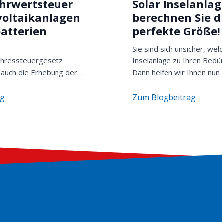
hrwertsteuer
Solar Inselanlag
voltaikanlagen
berechnen Sie d
batterien
perfekte Größe!
Sie sind sich unsicher, wel
ahressteuergesetz
Inselanlage zu Ihren Bedü
 auch die Erhebung der
Dann helfen wir Ihnen nun
mgangssprachlich
wichtige Anleitungstipp...
auf Photo...
ag
Zum Blogbeitrag