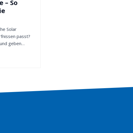
e – So
ie
che Solar
rfnissen passt?
 und geben