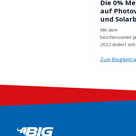
Die 0% Me
auf Photo
und Solar
Mit dem
beschlossenen J
2022 ändert sich
Umsatzsteuer (u
Mehrwertsteuer) 
Zum Blogbeitr