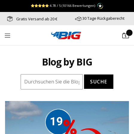
Direkt
↵
↵
↵
Zum Menü springen
Fußzeile springen
Barrierefreiheits-Widget öffnen
4.78 / 5
(10166 Bewertungen)
zum
Inhalt
30 Tage Rückgaberecht
Gratis Versand ab 20 €
Batterie-
Navigation
Industrie-
Germany
Blog by BIG
SUCHE